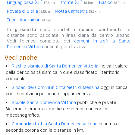
Linguaglossa (CT)
Bronte (CT)
Basicò
17,6km
18,1km
18,3km
Novara di Sicilia
Motta Camastra
18,5km
18,6km
Tripi - Abakainon
18,7km
In
grassetto
sono riportati i
comuni confinanti
. Le
distanze sono calcolate in linea d'aria dal centro urbano.
Vedi l'elenco completo dei
comuni limitrofi a Santa
Domenica Vittoria
ordinati per distanza.
Vedi anche
Rischio sismico di Santa Domenica Vittoria
indica il valore
della pericolosità sismica in cui è classificato il territorio
comunale.
Sindaci dei Comuni in Città Metr. di Messina
oggi in carica
con le coalizioni politiche di appartenenza.
Scuole Santa Domenica Vittoria
pubbliche e private.
Materne, elementari, medie e superiori con codice
meccanografico.
Comuni limitrofi a Santa Domenica Vittoria
di prima e
seconda corona con le distanze in km.