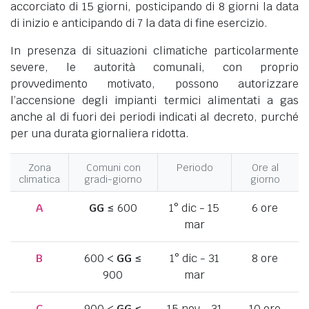
accorciato di 15 giorni, posticipando di 8 giorni la data
di inizio e anticipando di 7 la data di fine esercizio.
In presenza di situazioni climatiche particolarmente
severe, le autorità comunali, con proprio
provvedimento motivato, possono autorizzare
l’accensione degli impianti termici alimentati a gas
anche al di fuori dei periodi indicati al decreto, purché
per una durata giornaliera ridotta.
Zona
Comuni con
Periodo
Ore al
climatica
gradi-giorno
giorno
A
GG
≤ 600
1° dic - 15
6 ore
mar
B
600 <
GG
≤
1° dic - 31
8 ore
900
mar
C
900 <
GG
≤
15 nov - 31
10 ore