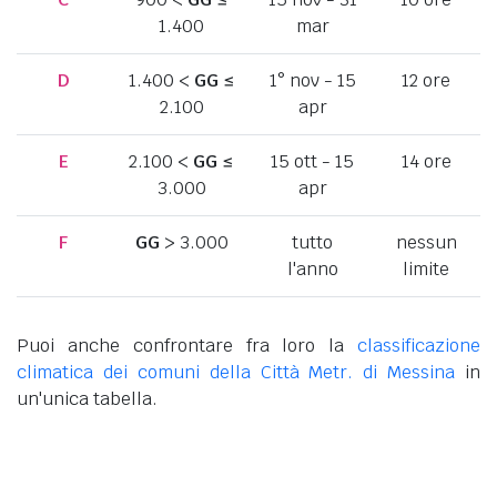
1.400
mar
D
1.400 <
GG
≤
1° nov - 15
12 ore
2.100
apr
E
2.100 <
GG
≤
15 ott - 15
14 ore
3.000
apr
F
GG
> 3.000
tutto
nessun
l'anno
limite
Puoi anche confrontare fra loro la
classificazione
climatica dei comuni della Città Metr. di Messina
in
un'unica tabella.