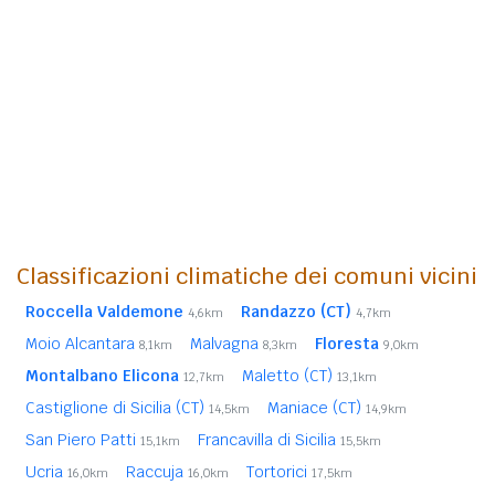
Classificazioni climatiche dei comuni vicini
Roccella Valdemone
Randazzo (CT)
4,6km
4,7km
Moio Alcantara
Malvagna
Floresta
8,1km
8,3km
9,0km
Montalbano Elicona
Maletto (CT)
12,7km
13,1km
Castiglione di Sicilia (CT)
Maniace (CT)
14,5km
14,9km
San Piero Patti
Francavilla di Sicilia
15,1km
15,5km
Ucria
Raccuja
Tortorici
16,0km
16,0km
17,5km