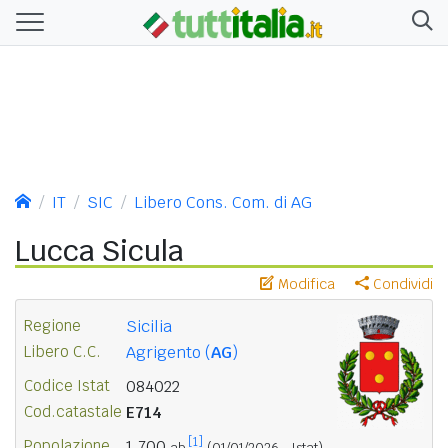
IT
SIC
Libero Cons. Com. di AG
Lucca Sicula
Modifica
Condividi
Regione
Sicilia
Libero C.C.
Agrigento (
AG
)
Codice Istat
084022
Cod.catastale
E714
[1]
Popolazione
1.700
ab.
(01/01/2026 - Istat)