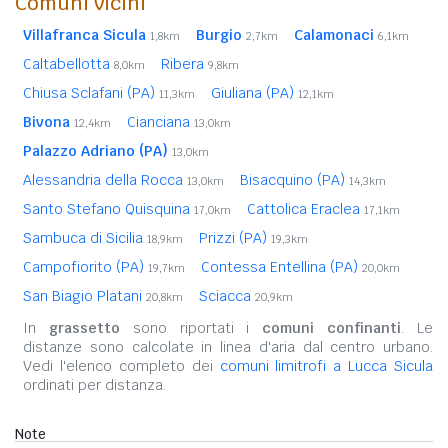
Comuni vicini
Villafranca Sicula
Burgio
Calamonaci
1,8km
2,7km
6,1km
Caltabellotta
Ribera
8,0km
9,8km
Chiusa Sclafani (PA)
Giuliana (PA)
11,3km
12,1km
Bivona
Cianciana
12,4km
13,0km
Palazzo Adriano (PA)
13,0km
Alessandria della Rocca
Bisacquino (PA)
13,0km
14,3km
Santo Stefano Quisquina
Cattolica Eraclea
17,0km
17,1km
Sambuca di Sicilia
Prizzi (PA)
18,9km
19,3km
Campofiorito (PA)
Contessa Entellina (PA)
19,7km
20,0km
San Biagio Platani
Sciacca
20,8km
20,9km
In
grassetto
sono riportati i
comuni confinanti
. Le
distanze sono calcolate in linea d'aria dal centro urbano.
Vedi l'elenco completo dei
comuni limitrofi a Lucca Sicula
ordinati per distanza.
Note