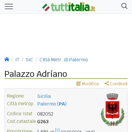
IT
SIC
Città Metr. di Palermo
Palazzo Adriano
Modifica
Condividi
Regione
Sicilia
Città metrop.
Palermo (
PA
)
Codice Istat
082052
Cod.catastale
G263
[1]
Popolazione
1.694
ab.
(01/01/2026 - Istat)