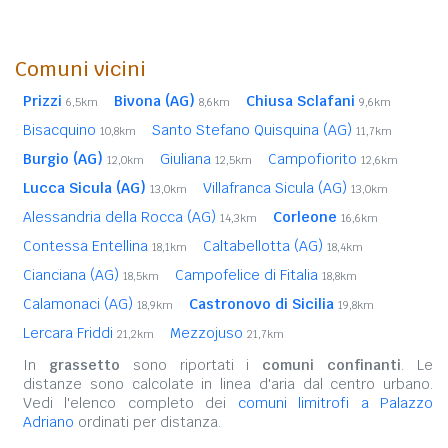
Comuni vicini
Prizzi
Bivona (AG)
Chiusa Sclafani
6,5km
8,6km
9,6km
Bisacquino
Santo Stefano Quisquina (AG)
10,8km
11,7km
Burgio (AG)
Giuliana
Campofiorito
12,0km
12,5km
12,6km
Lucca Sicula (AG)
Villafranca Sicula (AG)
13,0km
13,0km
Alessandria della Rocca (AG)
Corleone
14,3km
16,6km
Contessa Entellina
Caltabellotta (AG)
18,1km
18,4km
Cianciana (AG)
Campofelice di Fitalia
18,5km
18,8km
Calamonaci (AG)
Castronovo di Sicilia
18,9km
19,8km
Lercara Friddi
Mezzojuso
21,2km
21,7km
In
grassetto
sono riportati i
comuni confinanti
. Le
distanze sono calcolate in linea d'aria dal centro urbano.
Vedi l'elenco completo dei
comuni limitrofi a Palazzo
Adriano
ordinati per distanza.