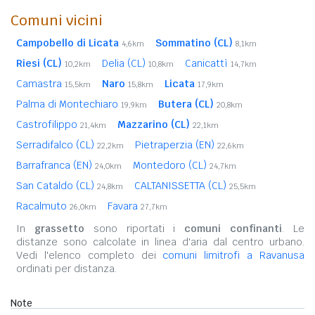
Comuni vicini
Campobello di Licata
Sommatino (CL)
4,6km
8,1km
Riesi (CL)
Delia (CL)
Canicattì
10,2km
10,8km
14,7km
Camastra
Naro
Licata
15,5km
15,8km
17,9km
Palma di Montechiaro
Butera (CL)
19,9km
20,8km
Castrofilippo
Mazzarino (CL)
21,4km
22,1km
Serradifalco (CL)
Pietraperzia (EN)
22,2km
22,6km
Barrafranca (EN)
Montedoro (CL)
24,0km
24,7km
San Cataldo (CL)
CALTANISSETTA (CL)
24,8km
25,5km
Racalmuto
Favara
26,0km
27,7km
In
grassetto
sono riportati i
comuni confinanti
. Le
distanze sono calcolate in linea d'aria dal centro urbano.
Vedi l'elenco completo dei
comuni limitrofi a Ravanusa
ordinati per distanza.
Note