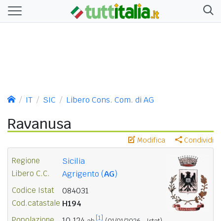
IT
SIC
Libero Cons. Com. di AG
Ravanusa
Modifica
Condividi
Regione
Sicilia
Libero C.C.
Agrigento (
AG
)
Codice Istat
084031
Cod.catastale
H194
[1]
Popolazione
10.124
ab.
(01/01/2026 - Istat)