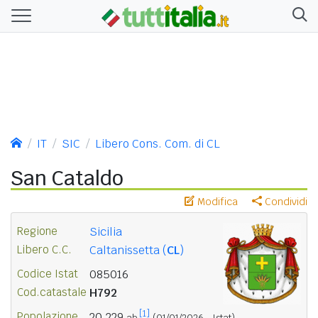
IT
SIC
Libero Cons. Com. di CL
San Cataldo
Modifica
Condividi
Regione
Sicilia
Libero C.C.
Caltanissetta (
CL
)
Codice Istat
085016
Cod.catastale
H792
[1]
Popolazione
20.229
ab.
(01/01/2026 - Istat)