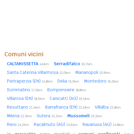
Comuni vicini
CALTANISSETTA
Serradifalco
4,6km
10,7km
Santa Caterina Villarmosa
Marianopoli
12,0km
13,9km
Pietraperzia (EN)
Delia
Montedoro
14,8km
15,5km
16,0km
Sommatino
Bompensiere
17,0km
18,8km
Villarosa (EN)
Canicattì (AG)
18,9km
19,1km
Resuttano
Barrafranca (EN)
Villalba
21,4km
22,0km
22,8km
Milena
Sutera
Mussomeli
22,9km
23,1km
23,5km
Riesi
Racalmuto (AG)
Ravanusa (AG)
24,3km
24,6km
24,8km