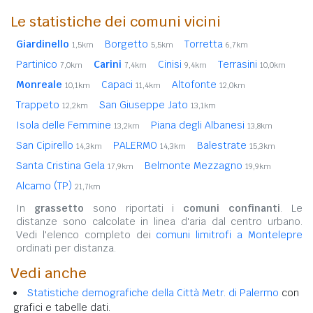
Le statistiche dei comuni vicini
Giardinello
Borgetto
Torretta
1,5km
5,5km
6,7km
Partinico
Carini
Cinisi
Terrasini
7,0km
7,4km
9,4km
10,0km
Monreale
Capaci
Altofonte
10,1km
11,4km
12,0km
Trappeto
San Giuseppe Jato
12,2km
13,1km
Isola delle Femmine
Piana degli Albanesi
13,2km
13,8km
San Cipirello
PALERMO
Balestrate
14,3km
14,3km
15,3km
Santa Cristina Gela
Belmonte Mezzagno
17,9km
19,9km
Alcamo (TP)
21,7km
In
grassetto
sono riportati i
comuni confinanti
. Le
distanze sono calcolate in linea d'aria dal centro urbano.
Vedi l'elenco completo dei
comuni limitrofi a Montelepre
ordinati per distanza.
Vedi anche
Statistiche demografiche della Città Metr. di Palermo
con
grafici e tabelle dati.