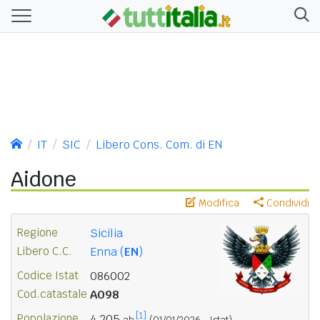
IT
SIC
Libero Cons. Com. di EN
Aidone
Modifica
Condividi
Regione
Sicilia
Libero C.C.
Enna (
EN
)
Codice Istat
086002
Cod.catastale
A098
[1]
Popolazione
4.205
ab.
(01/01/2026 - Istat)