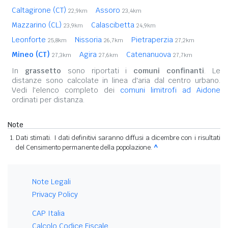
Caltagirone (CT)
Assoro
22,9km
23,4km
Mazzarino (CL)
Calascibetta
23,9km
24,9km
Leonforte
Nissoria
Pietraperzia
25,8km
26,7km
27,2km
Mineo (CT)
Agira
Catenanuova
27,3km
27,6km
27,7km
In
grassetto
sono riportati i
comuni confinanti
. Le
distanze sono calcolate in linea d'aria dal centro urbano.
Vedi l'elenco completo dei
comuni limitrofi ad Aidone
ordinati per distanza.
Note
Dati stimati. I dati definitivi saranno diffusi a dicembre con i risultati
del Censimento permanente della popolazione.
^
Note Legali
Privacy Policy
CAP Italia
Calcolo Codice Fiscale