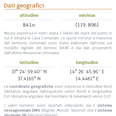
Dati geografici
altitudine
min/max
841
(119, 896)
m
Misura espressa in
metri sopra il livello del mare
del punto in
cui è situata la Casa Comunale. Le quote
minima
e
massima
del territorio comunale sono state elaborate dall'Istat sul
modello digitale del terreno (DEM) e dai dati provenienti
dall'ultima rilevazione censuaria.
latitudine
longitudine
37° 24' 59,40'' N
14° 26' 45,96'' E
37,4165° N
14,4461° E
Le
coordinate geografiche
sono espresse in latitudine Nord
(distanza angolare dall'equatore verso Nord) e longitudine
Est (distanza angolare dal meridiano di Greenwich verso Est).
I valori numerici sono riportati utilizzando sia il
sistema
sessagesimale DMS
(
Degree, Minute, Second
), che il
sistema
decimale DD
(
Decimal Degree
).