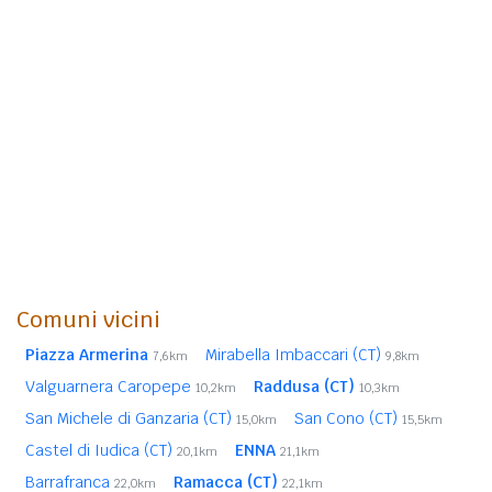
Comuni vicini
Piazza Armerina
Mirabella Imbaccari (CT)
7,6km
9,8km
Valguarnera Caropepe
Raddusa (CT)
10,2km
10,3km
San Michele di Ganzaria (CT)
San Cono (CT)
15,0km
15,5km
Castel di Iudica (CT)
ENNA
20,1km
21,1km
Barrafranca
Ramacca (CT)
22,0km
22,1km