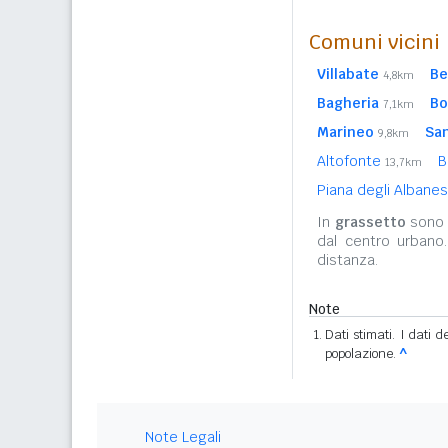
Comuni vicini
Villabate
Be
4,8km
Bagheria
Bo
7,1km
Marineo
San
9,8km
Altofonte
B
13,7km
Piana degli Albane
In
grassetto
sono r
dal centro urbano
distanza.
Note
Dati stimati. I dati 
popolazione.
^
Note Legali