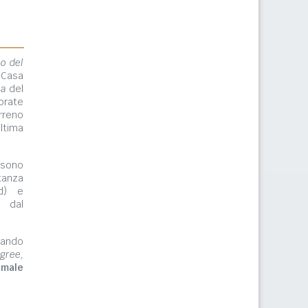
lo del
 Casa
ma
del
orate
rreno
ltima
ono
tanza
rd) e
e dal
zzando
gree,
imale