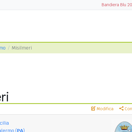
Bandiera Blu 2
rmo
Misilmeri
ri
Modifica
Cond
cilia
alermo (
PA
)