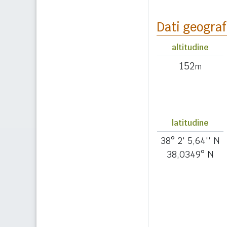
Dati geograf
altitudine
152
m
latitudine
38° 2' 5,64'' N
38,0349° N