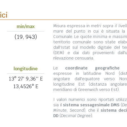
ici
Misura espressa in
metri sopra il livel
min/max
mare
del punto in cui è situata la
(19, 943)
Comunale. Le quote
minima
e
massi
territorio comunale sono state elab
dall'Istat sul modello digitale del te
(DEM) e dai dati provenienti dall'u
rilevazione censuaria.
Le
coordinate geografiche
s
longitudine
espresse in latitudine Nord (dis
13° 27' 9,36'' E
angolare dall'equatore verso No
longitudine Est (distanza angolar
13,4526° E
meridiano di Greenwich verso Est).
I valori numerici sono riportati utili
sia il
sistema sessagesimale DMS
(
De
Minute, Second
), che il
sistema dec
DD
(
Decimal Degree
).