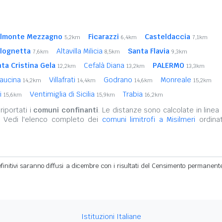
lmonte Mezzagno
Ficarazzi
Casteldaccia
5,2km
6,4km
7,1km
lognetta
Altavilla Milicia
Santa Flavia
7,6km
8,5km
9,3km
ta Cristina Gela
Cefalà Diana
PALERMO
12,2km
13,2km
13,3km
aucina
Villafrati
Godrano
Monreale
14,2km
14,4km
14,6km
15,2km
si
Ventimiglia di Sicilia
Trabia
15,6km
15,9km
16,2km
iportati i
comuni confinanti
. Le distanze sono calcolate in linea 
. Vedi l'elenco completo dei
comuni limitrofi a Misilmeri
ordinat
definitivi saranno diffusi a dicembre con i risultati del Censimento permanent
Istituzioni Italiane