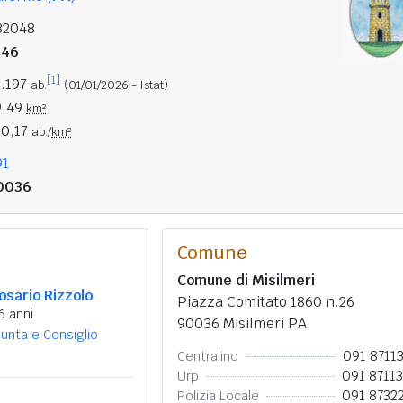
82048
246
[1]
9.197
ab.
(01/01/2026 - Istat)
9,49
km²
20,17
ab./
km²
91
0036
Comune
Comune di Misilmeri
osario Rizzolo
Piazza Comitato 1860 n.26
6 anni
90036 Misilmeri PA
iunta e Consiglio
091 8711
Centralino
091 8711
Urp
091 8732
Polizia Locale