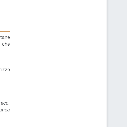
ntane
o che
rizzo
reco,
ianca