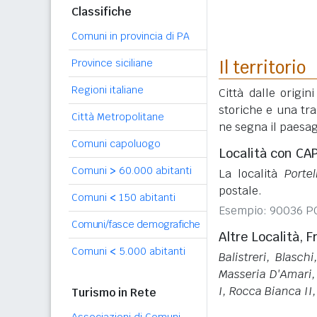
Classifiche
Comuni in provincia di PA
Province siciliane
Il territorio
Regioni italiane
Città dalle origi
storiche e una tra
Città Metropolitane
ne segna il paesag
Comuni capoluogo
Località con CA
Comuni
>
60.000 abitanti
La località
Porte
postale.
Comuni
<
150 abitanti
Esempio: 90036 P
Comuni/fasce demografiche
Altre Località, F
Comuni
<
5.000 abitanti
Balistreri, Blasch
Masseria D'Amari,
I, Rocca Bianca II
Turismo in Rete