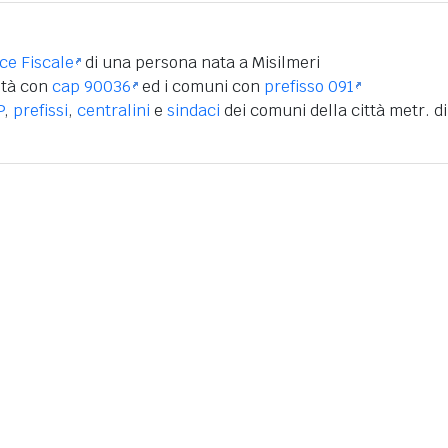
ice Fiscale
di una persona nata a Misilmeri
ità con
cap 90036
ed i comuni con
prefisso 091
P
,
prefissi
,
centralini
e
sindaci
dei comuni della città metr. di