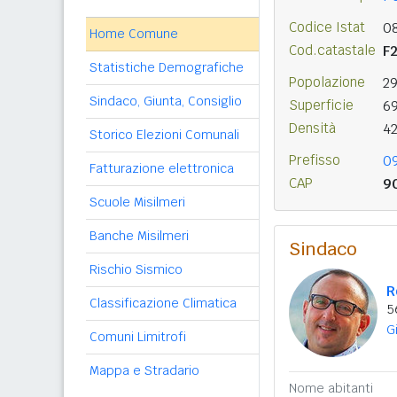
Codice Istat
0
Home Comune
Cod.catastale
F
Statistiche Demografiche
Popolazione
2
Sindaco, Giunta, Consiglio
Superficie
6
Densità
4
Storico Elezioni Comunali
Prefisso
0
Fatturazione elettronica
CAP
9
Scuole Misilmeri
Banche Misilmeri
Sindaco
Rischio Sismico
R
Classificazione Climatica
5
G
Comuni Limitrofi
Mappa e Stradario
Nome abitanti