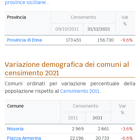
province siciliane
.
Provincia
Censimento
Var
%
09/10/2011
31/12/2021
Provincia di Enna
173.451
156.730
-9,6%
Variazione demografica dei comuni al
censimento 2021
Comuni ordinati per variazione percentuale della
popolazione rispetto al
Censimento 2011
.
Comune
Censimento
Var
%
2011
2021
Nissoria
2.969
2.861
-3,6%
Piazza Armerina
22.196
20.733
-6,6%