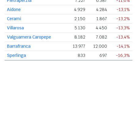
Pietraperzia
7.227
6.387
-11,6%
Aidone
4.929
4.284
-13,1%
Cerami
2.150
1.867
-13,2%
Villarosa
5.130
4.450
-13,3%
Valguarnera Caropepe
8.182
7.082
-13,4%
Barrafranca
13.977
12.000
-14,1%
Sperlinga
833
697
-16,3%