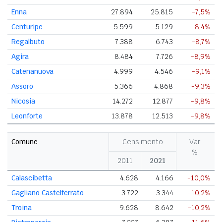
Enna
27.894
25.815
-7,5%
Centuripe
5.599
5.129
-8,4%
Regalbuto
7.388
6.743
-8,7%
Agira
8.484
7.726
-8,9%
Catenanuova
4.999
4.546
-9,1%
Assoro
5.366
4.868
-9,3%
Nicosia
14.272
12.877
-9,8%
Leonforte
13.878
12.513
-9,8%
Comune
Censimento
Var
%
2011
2021
Calascibetta
4.628
4.166
-10,0%
Gagliano Castelferrato
3.722
3.344
-10,2%
Troina
9.628
8.642
-10,2%