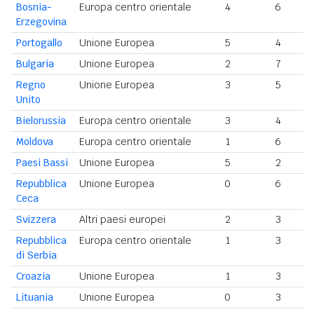
Bosnia-
Europa centro orientale
4
6
Erzegovina
Portogallo
Unione Europea
5
4
Bulgaria
Unione Europea
2
7
Regno
Unione Europea
3
5
Unito
Bielorussia
Europa centro orientale
3
4
Moldova
Europa centro orientale
1
6
Paesi Bassi
Unione Europea
5
2
Repubblica
Unione Europea
0
6
Ceca
Svizzera
Altri paesi europei
2
3
Repubblica
Europa centro orientale
1
3
di Serbia
Croazia
Unione Europea
1
3
Lituania
Unione Europea
0
3