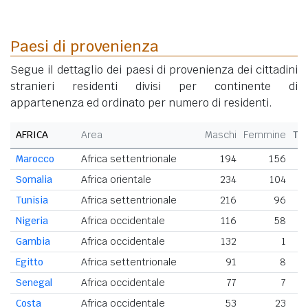
Paesi di provenienza
Segue il dettaglio dei paesi di provenienza dei cittadini
stranieri residenti divisi per continente di
appartenenza ed ordinato per numero di residenti.
AFRICA
Area
Maschi
Femmine
To
Marocco
Africa settentrionale
194
156
Somalia
Africa orientale
234
104
Tunisia
Africa settentrionale
216
96
Nigeria
Africa occidentale
116
58
Gambia
Africa occidentale
132
1
Egitto
Africa settentrionale
91
8
Senegal
Africa occidentale
77
7
Costa
Africa occidentale
53
23