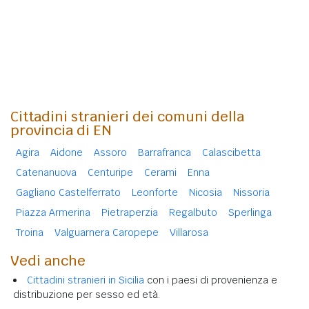
Cittadini stranieri dei comuni della
provincia di EN
Agira
Aidone
Assoro
Barrafranca
Calascibetta
Catenanuova
Centuripe
Cerami
Enna
Gagliano Castelferrato
Leonforte
Nicosia
Nissoria
Piazza Armerina
Pietraperzia
Regalbuto
Sperlinga
Troina
Valguarnera Caropepe
Villarosa
Vedi anche
Cittadini stranieri in Sicilia
con i paesi di provenienza e
distribuzione per sesso ed età.