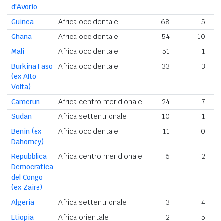
d'Avorio
Guinea
Africa occidentale
68
5
Ghana
Africa occidentale
54
10
Mali
Africa occidentale
51
1
Burkina Faso
Africa occidentale
33
3
(ex Alto
Volta)
Camerun
Africa centro meridionale
24
7
Sudan
Africa settentrionale
10
1
Benin (ex
Africa occidentale
11
0
Dahomey)
Repubblica
Africa centro meridionale
6
2
Democratica
del Congo
(ex Zaire)
Algeria
Africa settentrionale
3
4
Etiopia
Africa orientale
2
5