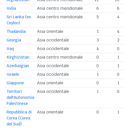
India
Asia centro meridionale
6
6
Sri Lanka (ex
Asia centro meridionale
5
4
Ceylon)
Thailandia
Asia orientale
1
4
Georgia
Asia occidentale
3
2
Iraq
Asia occidentale
4
0
Kirghizistan
Asia centro meridionale
0
1
Azerbaigian
Asia occidentale
0
1
Israele
Asia occidentale
1
0
Giappone
Asia orientale
0
1
Territori
Asia occidentale
1
0
dell'Autonomia
Palestinese
Repubblica di
Asia orientale
0
1
Corea (Corea
del Sud)