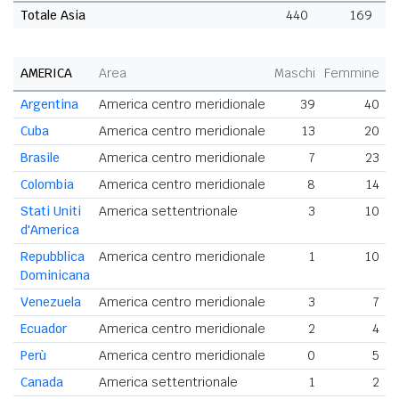
Totale Asia
440
169
AMERICA
Area
Maschi
Femmine
T
Argentina
America centro meridionale
39
40
Cuba
America centro meridionale
13
20
Brasile
America centro meridionale
7
23
Colombia
America centro meridionale
8
14
Stati Uniti
America settentrionale
3
10
d'America
Repubblica
America centro meridionale
1
10
Dominicana
Venezuela
America centro meridionale
3
7
Ecuador
America centro meridionale
2
4
Perù
America centro meridionale
0
5
Canada
America settentrionale
1
2