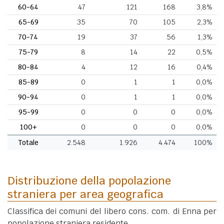
60-64
47
121
168
3,8%
65-69
35
70
105
2,3%
70-74
19
37
56
1,3%
75-79
8
14
22
0,5%
80-84
4
12
16
0,4%
85-89
0
1
1
0,0%
90-94
0
1
1
0,0%
95-99
0
0
0
0,0%
100+
0
0
0
0,0%
Totale
2.548
1.926
4.474
100%
Distribuzione della popolazione
straniera per area geografica
Classifica dei comuni del libero cons. com. di Enna per
popolazione straniera residente.