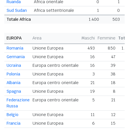
Ruanda
Africa orientale
0
1
Sud Sudan
Africa settentrionale
1
0
Totale Africa
1.400
503
1
EUROPA
Area
Maschi
Femmine
Tota
Romania
Unione Europea
493
850
1.3
Germania
Unione Europea
16
47
6
Ucraina
Europa centro orientale
16
39
5
Polonia
Unione Europea
3
38
Albania
Europa centro orientale
21
18
3
Spagna
Unione Europea
19
8
Federazione
Europa centro orientale
5
21
2
Russa
Belgio
Unione Europea
11
12
Francia
Unione Europea
6
15