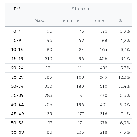
Età
Stranieri
Maschi
Femmine
Totale
%
0-4
95
78
173
3,9%
5-9
96
92
188
4,2%
10-14
80
84
164
3,7%
15-19
310
96
406
9,1%
20-24
321
111
432
9,7%
25-29
389
160
549
12,3%
30-34
330
180
510
11,4%
35-39
283
187
470
10,5%
40-44
205
196
401
9,0%
45-49
139
177
316
7,1%
50-54
107
171
278
6,2%
55-59
80
138
218
4,9%