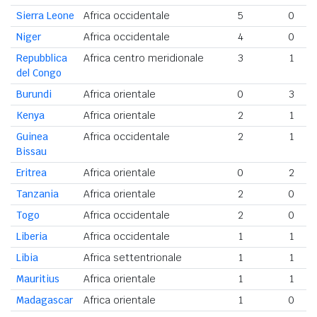
Sierra Leone
Africa occidentale
5
0
Niger
Africa occidentale
4
0
Repubblica
Africa centro meridionale
3
1
del Congo
Burundi
Africa orientale
0
3
Kenya
Africa orientale
2
1
Guinea
Africa occidentale
2
1
Bissau
Eritrea
Africa orientale
0
2
Tanzania
Africa orientale
2
0
Togo
Africa occidentale
2
0
Liberia
Africa occidentale
1
1
Libia
Africa settentrionale
1
1
Mauritius
Africa orientale
1
1
Madagascar
Africa orientale
1
0