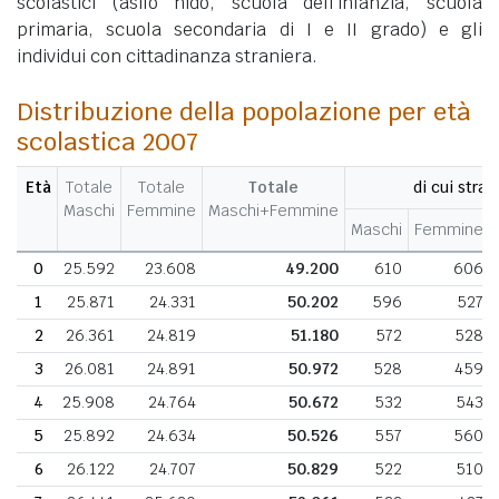
scolastici (asilo nido, scuola dell'infanzia, scuola
primaria, scuola secondaria di I e II grado) e gli
individui con cittadinanza straniera.
Distribuzione della popolazione per età
scolastica 2007
Età
Totale
Totale
Totale
di cui stran
Maschi
Femmine
Maschi+Femmine
Maschi
Femmine
0
25.592
23.608
49.200
610
606
1
25.871
24.331
50.202
596
527
2
26.361
24.819
51.180
572
528
3
26.081
24.891
50.972
528
459
4
25.908
24.764
50.672
532
543
5
25.892
24.634
50.526
557
560
6
26.122
24.707
50.829
522
510