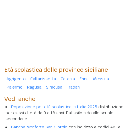
Età scolastica delle province siciliane
Agrigento
Caltanissetta
Catania
Enna
Messina
Palermo
Ragusa
Siracusa
Trapani
Vedi anche
Popolazione per età scolastica in Italia 2025
distribuzione
per classi di età da 0 a 18 anni. Dall'asilo nido alle scuole
secondarie.
Banche Monforte San Giorgio
con indirizzo e codici ABI e