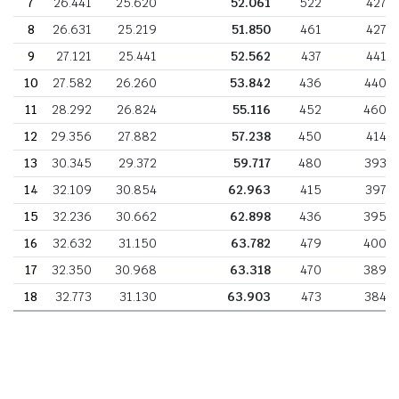
7
26.441
25.620
52.061
522
427
8
26.631
25.219
51.850
461
427
9
27.121
25.441
52.562
437
441
10
27.582
26.260
53.842
436
440
11
28.292
26.824
55.116
452
460
12
29.356
27.882
57.238
450
414
13
30.345
29.372
59.717
480
393
14
32.109
30.854
62.963
415
397
15
32.236
30.662
62.898
436
395
16
32.632
31.150
63.782
479
400
17
32.350
30.968
63.318
470
389
18
32.773
31.130
63.903
473
384