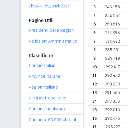
Elezioni Regionali 2025
3
248.155
4
256.257
Pagine Utili
5
260.616
Presidenti delle Regioni
6
272.398
Variazioni Amministrative
7
276.672
8
285.251
Classifiche
9
289.719
Comuni italiani
10
292.417
11
292.452
Province italiane
12
293.239
Regioni italiane
13
291.565
Città Metropolitane
14
293.836
Comuni capoluogo
15
292.016
16
290.476
Comuni
>
60.000 abitanti
17
295.127