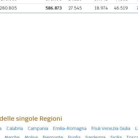
280.805
586.873
27.545
18.974
46.519
 delle singole Regioni
a
Calabria
Campania
Emilia-Romagna
Friuli Venezia Giulia
L
Marche
Molise
Piemonte
Puglia
Sardegna
Sicilia
Tosc