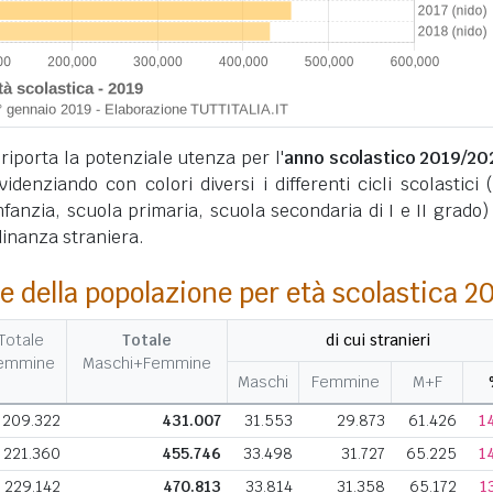
 riporta la potenziale utenza per l'
anno scolastico 2019/20
videnziando con colori diversi i differenti cicli scolastici (
infanzia, scuola primaria, scuola secondaria di I e II grado) 
dinanza straniera.
e della popolazione per età scolastica 2
Totale
Totale
di cui stranieri
emmine
Maschi+Femmine
Maschi
Femmine
M+F
209.322
431.007
31.553
29.873
61.426
1
221.360
455.746
33.498
31.727
65.225
1
229.142
470.813
33.814
31.358
65.172
1