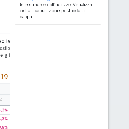
delle strade e dell'indirizzo. Visualizza
anche i comuni vicini spostando la
mappa.
20
le
asilo
e gli
019
%
4,3%
4,3%
3,8%