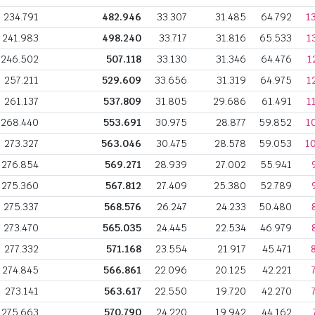
234.791
482.946
33.307
31.485
64.792
1
241.983
498.240
33.717
31.816
65.533
1
246.502
507.118
33.130
31.346
64.476
1
257.211
529.609
33.656
31.319
64.975
1
261.137
537.809
31.805
29.686
61.491
1
268.440
553.691
30.975
28.877
59.852
1
273.327
563.046
30.475
28.578
59.053
1
276.854
569.271
28.939
27.002
55.941
275.360
567.812
27.409
25.380
52.789
275.337
568.576
26.247
24.233
50.480
273.470
565.035
24.445
22.534
46.979
277.332
571.168
23.554
21.917
45.471
274.845
566.861
22.096
20.125
42.221
273.141
563.617
22.550
19.720
42.270
275.663
570.790
24.220
19.942
44.162