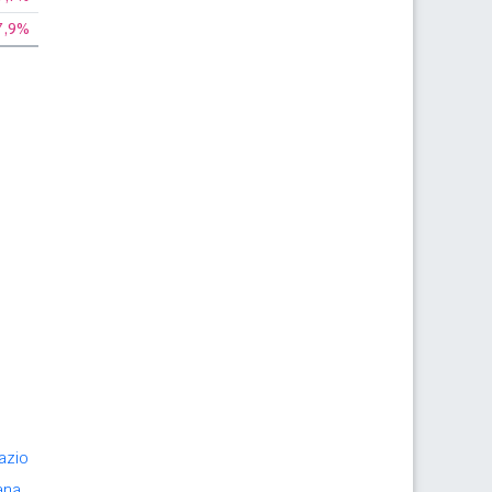
7,9%
azio
ana