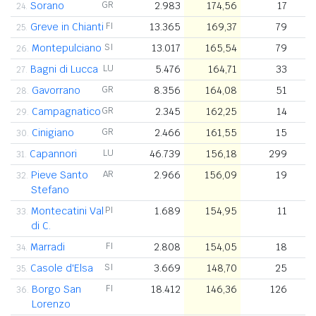
Sorano
GR
2.983
174,56
17
24.
Greve in Chianti
FI
13.365
169,37
79
25.
Montepulciano
SI
13.017
165,54
79
26.
Bagni di Lucca
LU
5.476
164,71
33
27.
Gavorrano
GR
8.356
164,08
51
28.
Campagnatico
GR
2.345
162,25
14
29.
Cinigiano
GR
2.466
161,55
15
30.
Capannori
LU
46.739
156,18
299
31.
Pieve Santo
AR
2.966
156,09
19
32.
Stefano
Montecatini Val
PI
1.689
154,95
11
33.
di C.
Marradi
FI
2.808
154,05
18
34.
Casole d'Elsa
SI
3.669
148,70
25
35.
Borgo San
FI
18.412
146,36
126
36.
Lorenzo