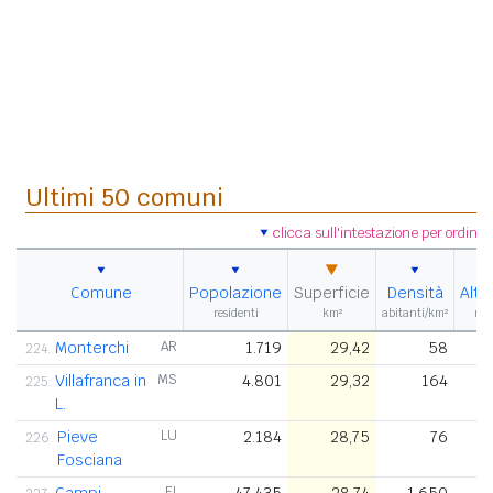
Ultimi 50 comuni
clicca sull'intestazione per ordin
Comune
Popolazione
Superficie
Densità
Alti
residenti
km²
abitanti/km²
m s
Monterchi
AR
1.719
29,42
58
224.
Villafranca in
MS
4.801
29,32
164
225.
L.
Pieve
LU
2.184
28,75
76
226.
Fosciana
Campi
FI
47.435
28,74
1.650