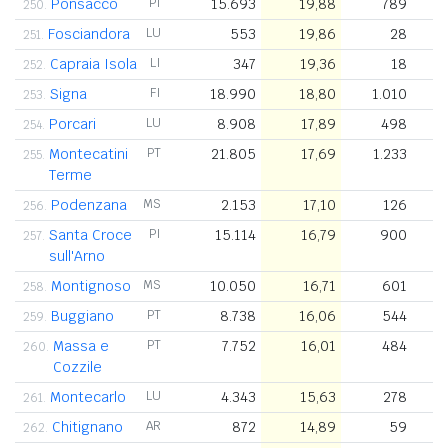
Ponsacco
PI
15.693
19,88
789
250.
Fosciandora
LU
553
19,86
28
251.
Capraia Isola
LI
347
19,36
18
252.
Signa
FI
18.990
18,80
1.010
253.
Porcari
LU
8.908
17,89
498
254.
Montecatini
PT
21.805
17,69
1.233
255.
Terme
Podenzana
MS
2.153
17,10
126
256.
Santa Croce
PI
15.114
16,79
900
257.
sull'Arno
Montignoso
MS
10.050
16,71
601
258.
Buggiano
PT
8.738
16,06
544
259.
Massa e
PT
7.752
16,01
484
260.
Cozzile
Montecarlo
LU
4.343
15,63
278
261.
Chitignano
AR
872
14,89
59
262.