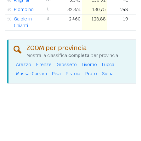
48.
Piombino
LI
32.374
130,75
248
49.
Gaiole in
SI
2.460
128,88
19
50.
Chianti
ZOOM per provincia
Mostra la classifica
completa
per provincia
Arezzo
Firenze
Grosseto
Livorno
Lucca
Massa-Carrara
Pisa
Pistoia
Prato
Siena