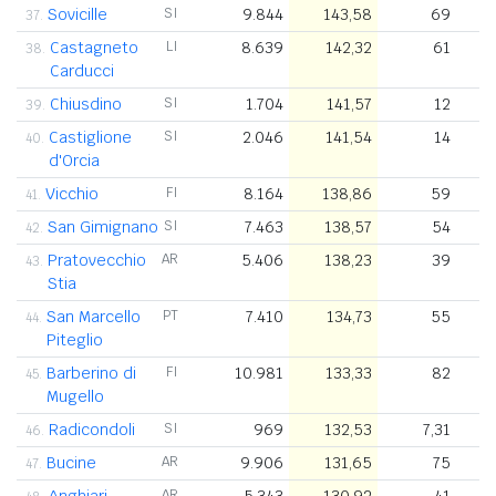
Sovicille
SI
9.844
143,58
69
37.
Castagneto
LI
8.639
142,32
61
38.
Carducci
Chiusdino
SI
1.704
141,57
12
39.
Castiglione
SI
2.046
141,54
14
40.
d'Orcia
Vicchio
FI
8.164
138,86
59
41.
San Gimignano
SI
7.463
138,57
54
42.
Pratovecchio
AR
5.406
138,23
39
43.
Stia
San Marcello
PT
7.410
134,73
55
44.
Piteglio
Barberino di
FI
10.981
133,33
82
45.
Mugello
Radicondoli
SI
969
132,53
7,31
46.
Bucine
AR
9.906
131,65
75
47.
Anghiari
AR
5.343
130,92
41