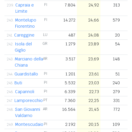
Capraia e
FI
7.804
24,92
313
239.
Limite
Montelupo
FI
14.272
24,66
579
240.
Fiorentino
Careggine
LU
487
24,08
20
241.
Isola del
GR
1.279
23,89
54
242.
Giglio
Marciano della
AR
3.517
23,69
148
243.
Chiana
Guardistallo
PI
1.201
23,61
51
244.
Buti
PI
5.532
23,03
240
245.
Capannoli
PI
6.339
22,73
279
246.
Lamporecchio
PT
7.360
22,25
331
247.
San Giovanni
AR
16.564
21,45
772
248.
Valdarno
Montescudaio
PI
2.192
20,15
109
249.