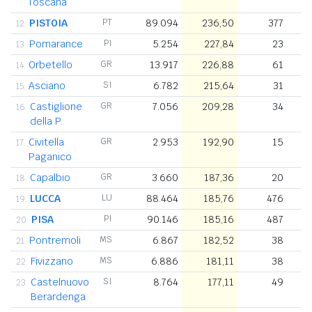
Toscana
PISTOIA
PT
89.094
236,50
377
12.
Pomarance
PI
5.254
227,84
23
13.
Orbetello
GR
13.917
226,88
61
14.
Asciano
SI
6.782
215,64
31
15.
Castiglione
GR
7.056
209,28
34
16.
della P.
Civitella
GR
2.953
192,90
15
17.
Paganico
Capalbio
GR
3.660
187,36
20
18.
LUCCA
LU
88.464
185,76
476
19.
PISA
PI
90.146
185,16
487
20.
Pontremoli
MS
6.867
182,52
38
21.
Fivizzano
MS
6.886
181,11
38
22.
Castelnuovo
SI
8.764
177,11
49
23.
Berardenga