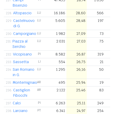
227.
Bisenzio
Altopascio
LU
16.186
28,60
566
228.
Castelnuovo
LU
5.605
28,48
197
229.
di G.
Camporgiano
LU
1.982
27,09
73
230.
Piazza al
LU
2.031
27,03
75
231.
Serchio
Vicopisano
PI
8.582
26,87
319
232.
Sassetta
LI
554
26,75
21
233.
San Romano
LU
1.295
26,16
50
234.
in G.
Montemignaio
AR
495
25,94
19
235.
Castiglion
AR
2.122
25,46
83
236.
Fibocchi
Calci
PI
6.263
25,11
249
237.
Larciano
PT
6.341
24,97
254
238.