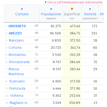
clicca sull'intestazione per ordinamento
Comune
Popolazione
Superficie
Densità
Alti
residenti
km²
abitanti/km²
m s
GROSSETO
GR
81.275
473,46
172
1.
AREZZO
AR
96.506
384,75
251
2.
Manciano
GR
6.850
372,50
18
3.
Cortona
AR
20.725
342,74
60
4.
Montalcino
SI
5.530
310,39
18
5.
Roccastrada
GR
8.767
284,46
31
6.
Massa
GR
8.197
283,44
29
7.
Marittima
Scansano
GR
4.360
273,56
16
8.
Firenzuola
FI
4.444
271,96
16
9.
Volterra
PI
9.362
252,64
37
10.
Magliano in
GR
3.249
250,89
13
11.