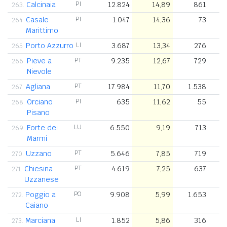
Calcinaia
PI
12.824
14,89
861
263.
Casale
PI
1.047
14,36
73
264.
Marittimo
Porto Azzurro
LI
3.687
13,34
276
265.
Pieve a
PT
9.235
12,67
729
266.
Nievole
Agliana
PT
17.984
11,70
1.538
267.
Orciano
PI
635
11,62
55
268.
Pisano
Forte dei
LU
6.550
9,19
713
269.
Marmi
Uzzano
PT
5.646
7,85
719
270.
Chiesina
PT
4.619
7,25
637
271.
Uzzanese
Poggio a
PO
9.908
5,99
1.653
272.
Caiano
Marciana
LI
1.852
5,86
316
273.