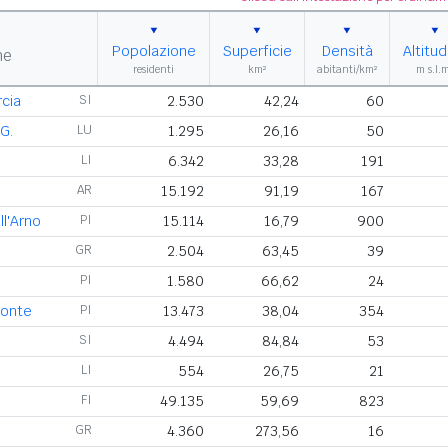
Popolazione
Superficie
Densità
Altitud
ne
residenti
km²
abitanti/km²
m s.l.
rcia
SI
2.530
42,24
60
G.
LU
1.295
26,16
50
LI
6.342
33,28
191
AR
15.192
91,19
167
ll'Arno
PI
15.114
16,79
900
GR
2.504
63,45
39
PI
1.580
66,62
24
Monte
PI
13.473
38,04
354
SI
4.494
84,84
53
LI
554
26,75
21
FI
49.135
59,69
823
GR
4.360
273,56
16