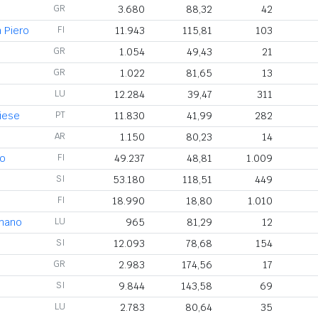
GR
3.680
88,32
42
 Piero
FI
11.943
115,81
103
GR
1.054
49,43
21
GR
1.022
81,65
13
LU
12.284
39,47
311
oiese
PT
11.830
41,99
282
AR
1.150
80,23
14
no
FI
49.237
48,81
1.009
SI
53.180
118,51
449
FI
18.990
18,80
1.010
gnano
LU
965
81,29
12
SI
12.093
78,68
154
GR
2.983
174,56
17
SI
9.844
143,58
69
LU
2.783
80,64
35