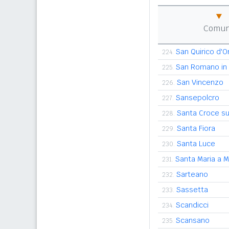
Comu
San Quirico d'O
224.
San Romano in 
225.
San Vincenzo
226.
Sansepolcro
227.
Santa Croce su
228.
Santa Fiora
229.
Santa Luce
230.
Santa Maria a 
231.
Sarteano
232.
Sassetta
233.
Scandicci
234.
Scansano
235.