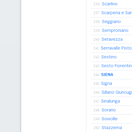
Scarlino
236.
Scarperia e San
237.
Seggiano
238.
Semproniano
239.
Seravezza
240.
Serravalle Pist
241.
Sestino
242.
Sesto Fiorenti
243.
SIENA
244.
Signa
245.
Sillano Giuncu
246.
Sinalunga
247.
Sorano
248.
Sovicille
249.
Stazzema
250.