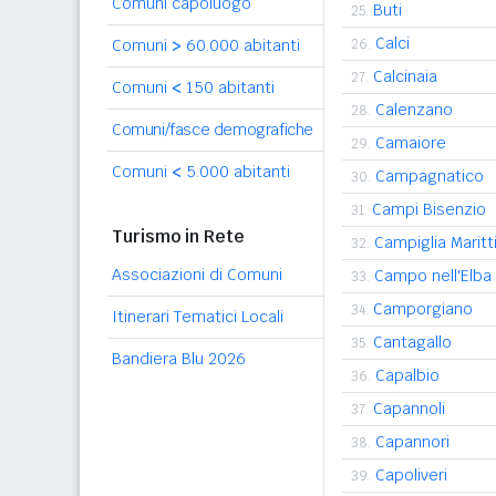
Comuni capoluogo
Buti
25.
Calci
Comuni
>
60.000 abitanti
26.
Calcinaia
27.
Comuni
<
150 abitanti
Calenzano
28.
Comuni/fasce demografiche
Camaiore
29.
Comuni
<
5.000 abitanti
Campagnatico
30.
Campi Bisenzio
31.
Turismo in Rete
Campiglia Marit
32.
Associazioni di Comuni
Campo nell'Elba
33.
Camporgiano
34.
Itinerari Tematici Locali
Cantagallo
35.
Bandiera Blu 2026
Capalbio
36.
Capannoli
37.
Capannori
38.
Capoliveri
39.