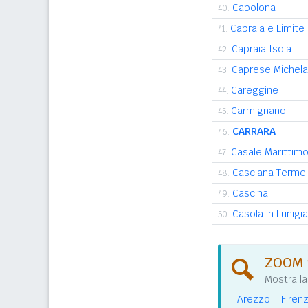
Capolona
40.
Capraia e Limite
41.
Capraia Isola
42.
Caprese Michel
43.
Careggine
44.
Carmignano
45.
CARRARA
46.
Casale Marittim
47.
Casciana Terme 
48.
Cascina
49.
Casola in Lunigi
50.
ZOOM 
Mostra la
Arezzo
Firen