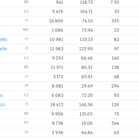
AR
941
118,72
7,93
LU
5.476
164,71
33
FI
24.806
74,10
335
MS
1.686
73,94
23
ello
FI
10.981
133,33
82
elle
FI
11.983
122,99
97
LU
9.293
66,46
140
AR
11.971
86,51
138
LI
3.172
65,61
48
PI
8.681
29,49
294
no
LU
6.683
72,20
93
nzo
FI
18.412
146,36
126
AR
9.906
131,65
75
PT
8.738
16,06
544
SI
2.936
64,84
45