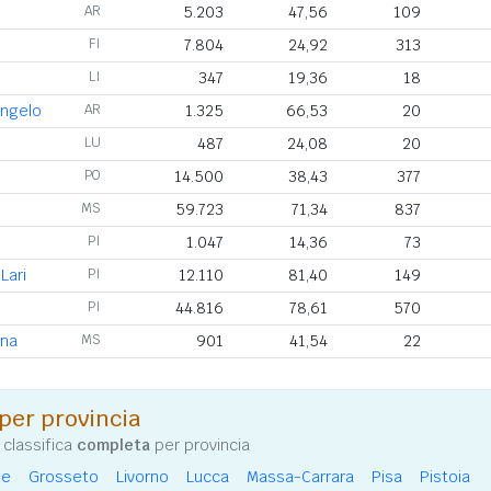
AR
5.203
47,56
109
FI
7.804
24,92
313
LI
347
19,36
18
angelo
AR
1.325
66,53
20
LU
487
24,08
20
PO
14.500
38,43
377
MS
59.723
71,34
837
o
PI
1.047
14,36
73
Lari
PI
12.110
81,40
149
PI
44.816
78,61
570
ana
MS
901
41,54
22
per provincia
 classifica
completa
per provincia
ze
Grosseto
Livorno
Lucca
Massa-Carrara
Pisa
Pistoia