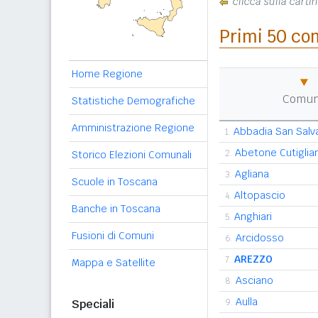
clicca sulla cartin
Primi 50 co
Home Regione
Comu
Statistiche Demografiche
Amministrazione Regione
Abbadia San Salv
1.
Abetone Cutiglia
2.
Storico Elezioni Comunali
Agliana
3.
Scuole in Toscana
Altopascio
4.
Banche in Toscana
Anghiari
5.
Fusioni di Comuni
Arcidosso
6.
AREZZO
7.
Mappa e Satellite
Asciano
8.
Aulla
Speciali
9.