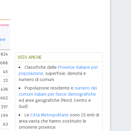
amento
ine
m.
824
VEDI ANCHE
688
Classifiche delle
Province italiane per
45
popolazione
, superficie, densità e
numero di comuni.
22
Popolazione residente e
numero dei
428
comuni italiani per fasce demografiche
662
ed aree geografiche (Nord, Centro e
Sud).
297
Le
Città Metropolitane
sono 15 enti di
199
area vasta che hanno sostituito le
63
omonime province.