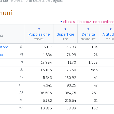
a per le classifiche nelle altre regioni
muni
clicca sull'intestazione per ordin
Popolazione
Superficie
Densità
Altitud
ne
residenti
km²
abitanti/km²
m s.l.
atore
SI
6.117
58,99
104
no
PT
1.834
74,99
24
PT
17.984
11,70
1.538
LU
16.186
28,60
566
AR
5.343
130,92
41
GR
4.341
93,25
47
AR
96.506
384,75
251
SI
6.782
215,64
31
MS
10.915
59,99
182