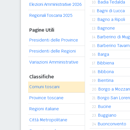
Badia Tedalda
10.
Elezioni Amministrative 2026
Bagni di Lucca
11.
Regionali Toscana 2025
Bagno a Ripoli
12.
Bagnone
13.
Pagine Utili
Barberino di Mug
14.
Presidenti delle Province
Barberino Tavarn
15.
Presidenti delle Regioni
Barga
16.
Variazioni Amministrative
Bibbiena
17.
Bibbona
18.
Classifiche
Bientina
19.
Comuni toscani
Borgo a Mozza
20.
Province toscane
Borgo San Lore
21.
Bucine
22.
Regioni italiane
Buggiano
23.
Città Metropolitane
Buonconvento
24.