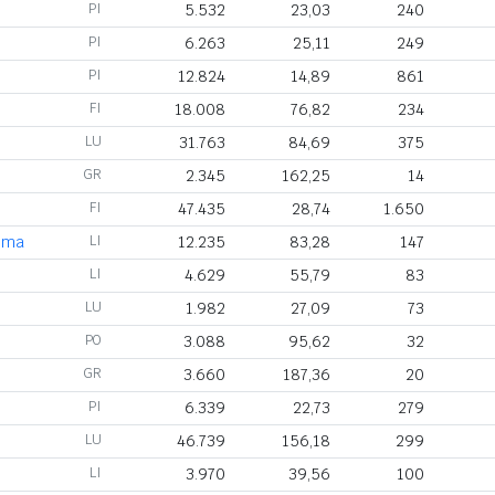
PI
5.532
23,03
240
PI
6.263
25,11
249
PI
12.824
14,89
861
FI
18.008
76,82
234
LU
31.763
84,69
375
GR
2.345
162,25
14
FI
47.435
28,74
1.650
tima
LI
12.235
83,28
147
LI
4.629
55,79
83
LU
1.982
27,09
73
PO
3.088
95,62
32
GR
3.660
187,36
20
PI
6.339
22,73
279
LU
46.739
156,18
299
LI
3.970
39,56
100