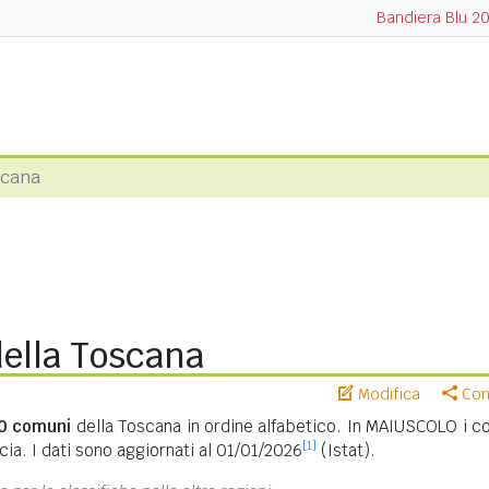
Bandiera Blu 2
scana
ella Toscana
Modifica
Cond
0 comuni
della Toscana in ordine alfabetico. In MAIUSCOLO i c
[1]
ia. I dati sono aggiornati al 01/01/2026
(Istat).