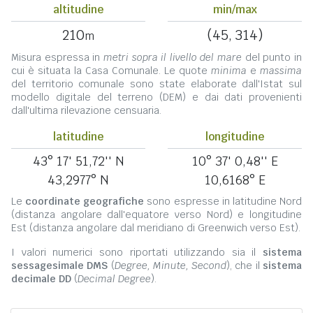
altitudine
min/max
210
(45, 314)
m
Misura espressa in
metri sopra il livello del mare
del punto in
cui è situata la Casa Comunale. Le quote
minima
e
massima
del territorio comunale sono state elaborate dall'Istat sul
modello digitale del terreno (DEM) e dai dati provenienti
dall'ultima rilevazione censuaria.
latitudine
longitudine
43° 17' 51,72'' N
10° 37' 0,48'' E
43,2977° N
10,6168° E
Le
coordinate geografiche
sono espresse in latitudine Nord
(distanza angolare dall'equatore verso Nord) e longitudine
Est (distanza angolare dal meridiano di Greenwich verso Est).
I valori numerici sono riportati utilizzando sia il
sistema
sessagesimale DMS
(
Degree, Minute, Second
), che il
sistema
decimale DD
(
Decimal Degree
).