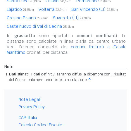
Santa Luce
Chianni
Pomarance
20,0km
20,6km
20,8km
Lajatico
Volterra
San Vincenzo (LI)
21,5km
22,9km
23,5km
Orciano Pisano
Suvereto (LI)
23,6km
24,9km
Castelnuovo di Val di Cecina
25,1km
In
grassetto
sono riportati i
comuni confinanti
. Le
distanze sono calcolate in linea d'aria dal centro urbano.
Vedi l'elenco completo dei
comuni limitrofi a Casale
Marittimo
ordinati per distanza.
Note
Dati stimati. I dati definitivi saranno diffusi a dicembre con i risultati
del Censimento permanente della popolazione.
^
Note Legali
Privacy Policy
CAP Italia
Calcolo Codice Fiscale