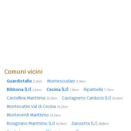
Comuni vicini
Guardistallo
Montescudaio
2,2km
3,4km
Bibbona (LI)
Cecina (LI)
Riparbella
3,6km
7,6km
7,7km
Castellina Marittima
Castagneto Carducci (LI)
13,2km
15,1km
Montecatini Val di Cecina
15,2km
Monteverdi Marittimo
15,5km
Rosignano Marittimo (LI)
Sassetta (LI)
16,9km
18,8km