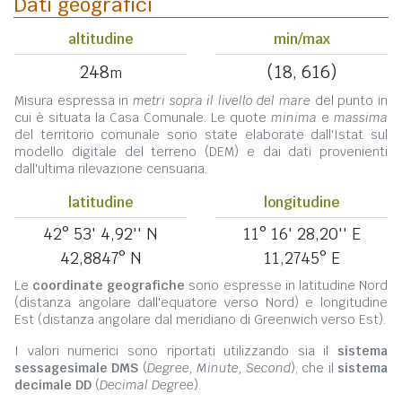
Dati geografici
altitudine
min/max
248
(18, 616)
m
Misura espressa in
metri sopra il livello del mare
del punto in
cui è situata la Casa Comunale. Le quote
minima
e
massima
del territorio comunale sono state elaborate dall'Istat sul
modello digitale del terreno (DEM) e dai dati provenienti
dall'ultima rilevazione censuaria.
latitudine
longitudine
42° 53' 4,92'' N
11° 16' 28,20'' E
42,8847° N
11,2745° E
Le
coordinate geografiche
sono espresse in latitudine Nord
(distanza angolare dall'equatore verso Nord) e longitudine
Est (distanza angolare dal meridiano di Greenwich verso Est).
I valori numerici sono riportati utilizzando sia il
sistema
sessagesimale DMS
(
Degree, Minute, Second
), che il
sistema
decimale DD
(
Decimal Degree
).