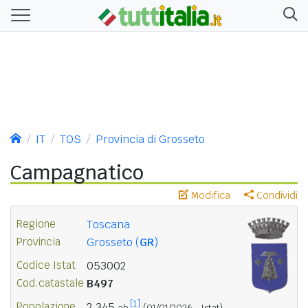
IT
TOS
Provincia di Grosseto
Campagnatico
Modifica
Condividi
Regione
Toscana
Provincia
Grosseto (
GR
)
Codice Istat
053002
Cod.catastale
B497
[1]
Popolazione
2.345
ab.
(01/01/2026 - Istat)