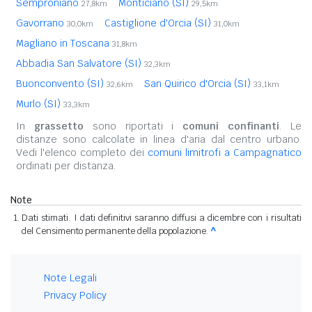
Semproniano
Monticiano (SI)
27,8km
29,5km
Gavorrano
Castiglione d'Orcia (SI)
30,0km
31,0km
Magliano in Toscana
31,8km
Abbadia San Salvatore (SI)
32,3km
Buonconvento (SI)
San Quirico d'Orcia (SI)
32,6km
33,1km
Murlo (SI)
33,3km
In
grassetto
sono riportati i
comuni confinanti
. Le
distanze sono calcolate in linea d'aria dal centro urbano.
Vedi l'elenco completo dei
comuni limitrofi a Campagnatico
ordinati per distanza.
Note
Dati stimati. I dati definitivi saranno diffusi a dicembre con i risultati
del Censimento permanente della popolazione.
^
Note Legali
Privacy Policy