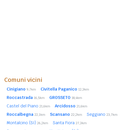
Comuni vicini
Cinigiano
Civitella Paganico
9,7km
12,3km
Roccastrada
GROSSETO
16,5km
18,4km
Castel del Piano
Arcidosso
21,6km
21,6km
Roccalbegna
Scansano
Seggiano
22,1km
22,2km
23,7km
Montalcino (SI)
Santa Fiora
26,2km
27,3km