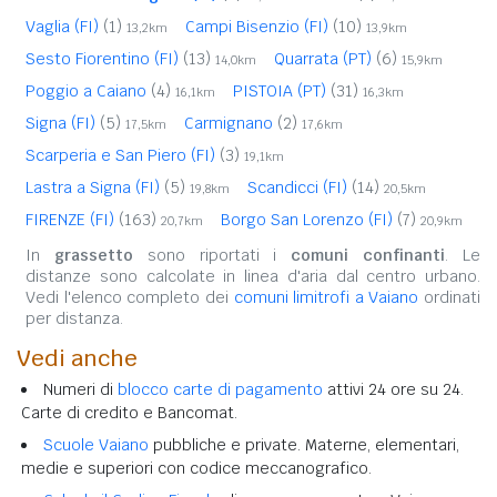
Vaglia (FI)
(1)
Campi Bisenzio (FI)
(10)
13,2km
13,9km
Sesto Fiorentino (FI)
(13)
Quarrata (PT)
(6)
14,0km
15,9km
Poggio a Caiano
(4)
PISTOIA (PT)
(31)
16,1km
16,3km
Signa (FI)
(5)
Carmignano
(2)
17,5km
17,6km
Scarperia e San Piero (FI)
(3)
19,1km
Lastra a Signa (FI)
(5)
Scandicci (FI)
(14)
19,8km
20,5km
FIRENZE (FI)
(163)
Borgo San Lorenzo (FI)
(7)
20,7km
20,9km
In
grassetto
sono riportati i
comuni confinanti
. Le
distanze sono calcolate in linea d'aria dal centro urbano.
Vedi l'elenco completo dei
comuni limitrofi a Vaiano
ordinati
per distanza.
Vedi anche
Numeri di
blocco carte di pagamento
attivi 24 ore su 24.
Carte di credito e Bancomat.
Scuole Vaiano
pubbliche e private. Materne, elementari,
medie e superiori con codice meccanografico.