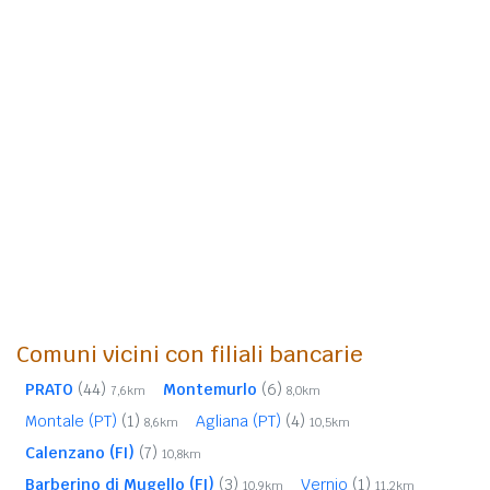
Comuni vicini con filiali bancarie
PRATO
(44)
Montemurlo
(6)
7,6km
8,0km
Montale (PT)
(1)
Agliana (PT)
(4)
8,6km
10,5km
Calenzano (FI)
(7)
10,8km
Barberino di Mugello (FI)
(3)
Vernio
(1)
10,9km
11,2km