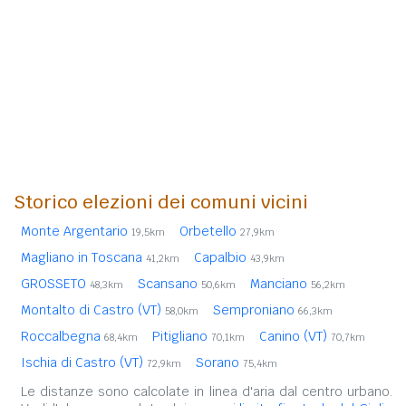
Storico elezioni dei comuni vicini
Monte Argentario
Orbetello
19,5km
27,9km
Magliano in Toscana
Capalbio
41,2km
43,9km
GROSSETO
Scansano
Manciano
48,3km
50,6km
56,2km
Montalto di Castro (VT)
Semproniano
58,0km
66,3km
Roccalbegna
Pitigliano
Canino (VT)
68,4km
70,1km
70,7km
Ischia di Castro (VT)
Sorano
72,9km
75,4km
Le distanze sono calcolate in linea d'aria dal centro urbano.