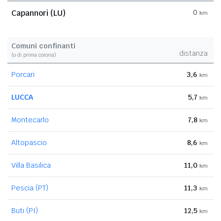
Capannori (LU)
0
km
Comuni confinanti
distanza
(o di prima corona)
Porcari
3,6
km
LUCCA
5,7
km
Montecarlo
7,8
km
Altopascio
8,6
km
Villa Basilica
11,0
km
Pescia (PT)
11,3
km
Buti (PI)
12,5
km