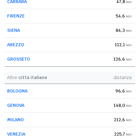
CARRARA
47,8
km
FIRENZE
54,6
km
SIENA
84,3
km
AREZZO
112,1
km
GROSSETO
126,6
km
Altre
città italiane
distanza
BOLOGNA
96,6
km
GENOVA
148,0
km
MILANO
212,6
km
VENEZIA
225,7
km