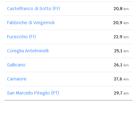
Castelfranco di Sotto (PI)
20,8
km
Fabbriche di Vergemoli
20,9
km
Fucecchio (FI)
22,9
km
Coreglia Antelminelli
25,1
km
Gallicano
26,1
km
Camaiore
27,6
km
San Marcello Piteglio (PT)
29,7
km