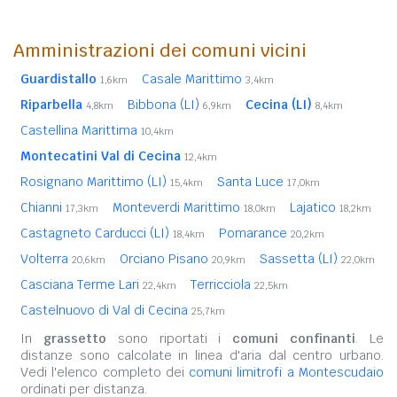
Amministrazioni dei comuni vicini
Guardistallo
Casale Marittimo
1,6km
3,4km
Riparbella
Bibbona (LI)
Cecina (LI)
4,8km
6,9km
8,4km
Castellina Marittima
10,4km
Montecatini Val di Cecina
12,4km
Rosignano Marittimo (LI)
Santa Luce
15,4km
17,0km
Chianni
Monteverdi Marittimo
Lajatico
17,3km
18,0km
18,2km
Castagneto Carducci (LI)
Pomarance
18,4km
20,2km
Volterra
Orciano Pisano
Sassetta (LI)
20,6km
20,9km
22,0km
Casciana Terme Lari
Terricciola
22,4km
22,5km
Castelnuovo di Val di Cecina
25,7km
In
grassetto
sono riportati i
comuni confinanti
. Le
distanze sono calcolate in linea d'aria dal centro urbano.
Vedi l'elenco completo dei
comuni limitrofi a Montescudaio
ordinati per distanza.