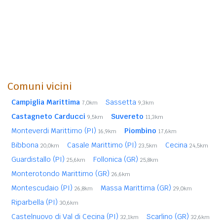
Comuni vicini
Campiglia Marittima
Sassetta
7,0km
9,3km
Castagneto Carducci
Suvereto
9,5km
11,3km
Monteverdi Marittimo (PI)
Piombino
16,9km
17,6km
Bibbona
Casale Marittimo (PI)
Cecina
20,0km
23,5km
24,5km
Guardistallo (PI)
Follonica (GR)
25,6km
25,8km
Monterotondo Marittimo (GR)
26,6km
Montescudaio (PI)
Massa Marittima (GR)
26,8km
29,0km
Riparbella (PI)
30,6km
Castelnuovo di Val di Cecina (PI)
Scarlino (GR)
32,1km
32,6km