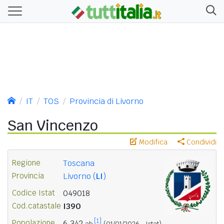
IT
TOS
Provincia di Livorno
San Vincenzo
Modifica
Condividi
Regione
Toscana
Provincia
Livorno (
LI
)
Codice Istat
049018
Cod.catastale
I390
[1]
Popolazione
6.342
ab.
(01/01/2026 - Istat)