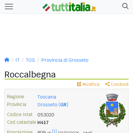
IT
TOS
Provincia di Grosseto
Roccalbegna
Modifica
Condividi
Regione
Toscana
Provincia
Grosseto (
GR
)
Codice Istat
053020
Cod.catastale
H417
[1]
Popolazione
909
ab.
(01/01/2026 - Istat)