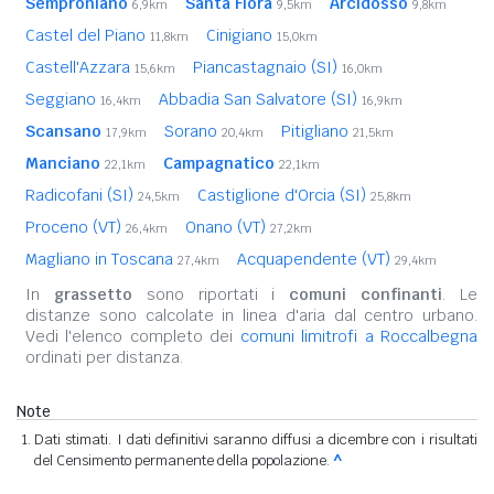
Semproniano
Santa Fiora
Arcidosso
6,9km
9,5km
9,8km
Castel del Piano
Cinigiano
11,8km
15,0km
Castell'Azzara
Piancastagnaio (SI)
15,6km
16,0km
Seggiano
Abbadia San Salvatore (SI)
16,4km
16,9km
Scansano
Sorano
Pitigliano
17,9km
20,4km
21,5km
Manciano
Campagnatico
22,1km
22,1km
Radicofani (SI)
Castiglione d'Orcia (SI)
24,5km
25,8km
Proceno (VT)
Onano (VT)
26,4km
27,2km
Magliano in Toscana
Acquapendente (VT)
27,4km
29,4km
In
grassetto
sono riportati i
comuni confinanti
. Le
distanze sono calcolate in linea d'aria dal centro urbano.
Vedi l'elenco completo dei
comuni limitrofi a Roccalbegna
ordinati per distanza.
Note
Dati stimati. I dati definitivi saranno diffusi a dicembre con i risultati
del Censimento permanente della popolazione.
^