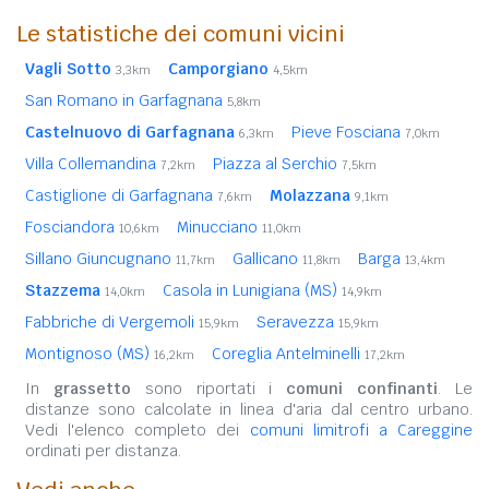
Le statistiche dei comuni vicini
Vagli Sotto
Camporgiano
3,3km
4,5km
San Romano in Garfagnana
5,8km
Castelnuovo di Garfagnana
Pieve Fosciana
6,3km
7,0km
Villa Collemandina
Piazza al Serchio
7,2km
7,5km
Castiglione di Garfagnana
Molazzana
7,6km
9,1km
Fosciandora
Minucciano
10,6km
11,0km
Sillano Giuncugnano
Gallicano
Barga
11,7km
11,8km
13,4km
Stazzema
Casola in Lunigiana (MS)
14,0km
14,9km
Fabbriche di Vergemoli
Seravezza
15,9km
15,9km
Montignoso (MS)
Coreglia Antelminelli
16,2km
17,2km
In
grassetto
sono riportati i
comuni confinanti
. Le
distanze sono calcolate in linea d'aria dal centro urbano.
Vedi l'elenco completo dei
comuni limitrofi a Careggine
ordinati per distanza.