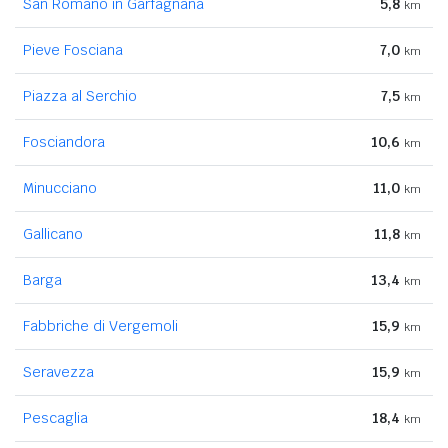
San Romano in Garfagnana
5,8
km
Pieve Fosciana
7,0
km
Piazza al Serchio
7,5
km
Fosciandora
10,6
km
Minucciano
11,0
km
Gallicano
11,8
km
Barga
13,4
km
Fabbriche di Vergemoli
15,9
km
Seravezza
15,9
km
Pescaglia
18,4
km