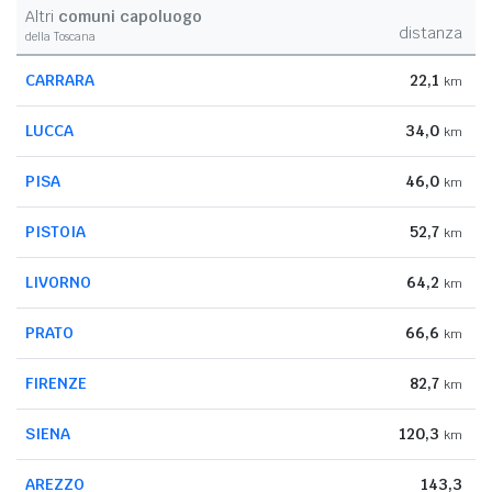
Altri
comuni capoluogo
distanza
della Toscana
CARRARA
22,1
km
LUCCA
34,0
km
PISA
46,0
km
PISTOIA
52,7
km
LIVORNO
64,2
km
PRATO
66,6
km
FIRENZE
82,7
km
SIENA
120,3
km
AREZZO
143,3