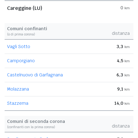
Careggine (LU)
0
km
Comuni confinanti
distanza
(o di prima corona)
Vagli Sotto
3,3
km
Camporgiano
4,5
km
Castelnuovo di Garfagnana
6,3
km
Molazzana
9,1
km
Stazzema
14,0
km
Comuni di seconda corona
distanza
(confinanti con la prima corona)