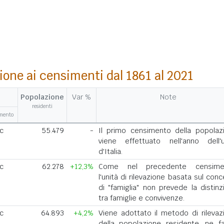
ione ai censimenti dal 1861 al 2021
Popolazione
Var %
Note
residenti
amento
ic
55.479
-
Il primo censimento della popolaz
viene effettuato nell'anno dell'u
d'Italia.
ic
62.278
+12,3%
Come nel precedente censime
l'unità di rilevazione basata sul con
di "famiglia" non prevede la distinz
tra famiglie e convivenze.
ic
64.893
+4,2%
Viene adottato il metodo di rilevaz
della popolazione residente, ne f