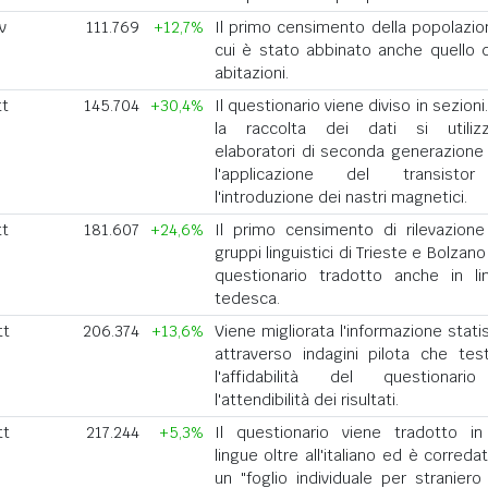
v
111.769
+12,7%
Il primo censimento della popolazio
cui è stato abbinato anche quello d
abitazioni.
tt
145.704
+30,4%
Il questionario viene diviso in sezioni
la raccolta dei dati si utiliz
elaboratori di seconda generazione
l'applicazione del transist
l'introduzione dei nastri magnetici.
tt
181.607
+24,6%
Il primo censimento di rilevazione
gruppi linguistici di Trieste e Bolzan
questionario tradotto anche in li
tedesca.
tt
206.374
+13,6%
Viene migliorata l'informazione stati
attraverso indagini pilota che tes
l'affidabilità del questionar
l'attendibilità dei risultati.
tt
217.244
+5,3%
Il questionario viene tradotto in
lingue oltre all'italiano ed è correda
un "foglio individuale per straniero