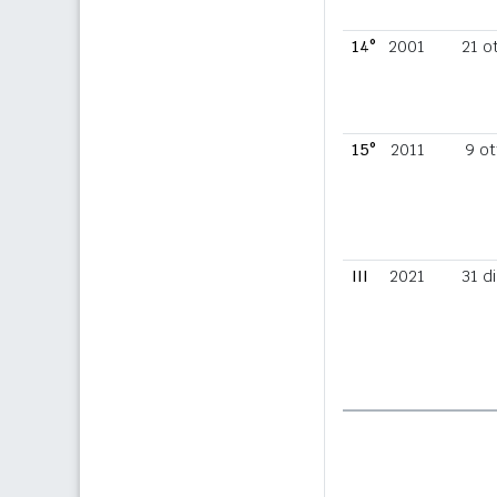
14°
2001
21 o
15°
2011
9 ot
III
2021
31 d