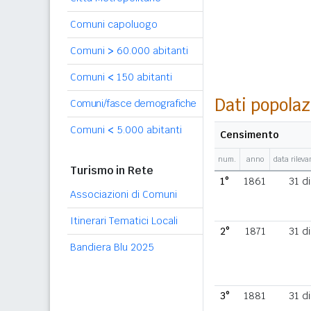
Comuni capoluogo
Comuni
>
60.000 abitanti
Comuni
<
150 abitanti
Dati popolaz
Comuni/fasce demografiche
Comuni
<
5.000 abitanti
Censimento
num.
anno
data rilev
Turismo in Rete
1°
1861
31 d
Associazioni di Comuni
Itinerari Tematici Locali
2°
1871
31 d
Bandiera Blu 2025
3°
1881
31 d