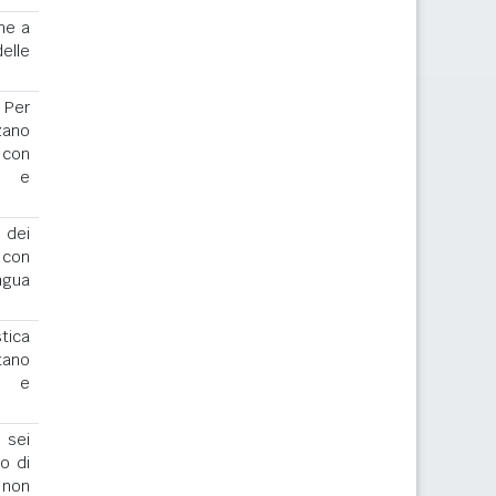
ne a
elle
. Per
zano
 con
or e
 dei
o con
ngua
stica
tano
io e
 sei
to di
 non