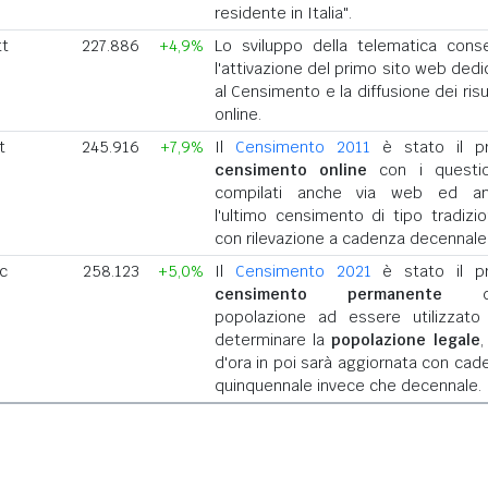
residente in Italia".
tt
227.886
+4,9%
Lo sviluppo della telematica cons
l'attivazione del primo sito web dedi
al Censimento e la diffusione dei risu
online.
t
245.916
+7,9%
Il
Censimento 2011
è stato il p
censimento online
con i questio
compilati anche via web ed a
l'ultimo censimento di tipo tradizio
con rilevazione a cadenza decennale
ic
258.123
+5,0%
Il
Censimento 2021
è stato il p
censimento permanente
del
popolazione ad essere utilizzato
determinare la
popolazione legale
,
d'ora in poi sarà aggiornata con cad
quinquennale invece che decennale.