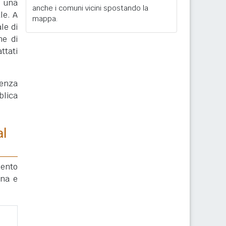
, una
anche i comuni vicini spostando la
le. A
mappa.
le di
ne di
ttati
enza
blica
al
mento
ana e