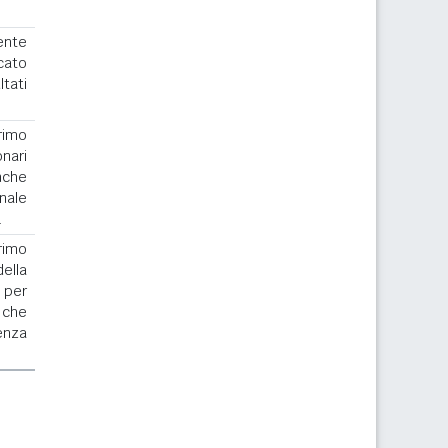
ente
cato
ltati
rimo
nari
nche
nale
.
rimo
la
 per
 che
enza