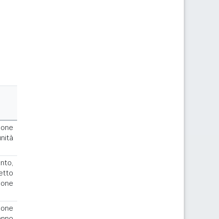
ione
nità
nto,
cetto
ione
ione
anno