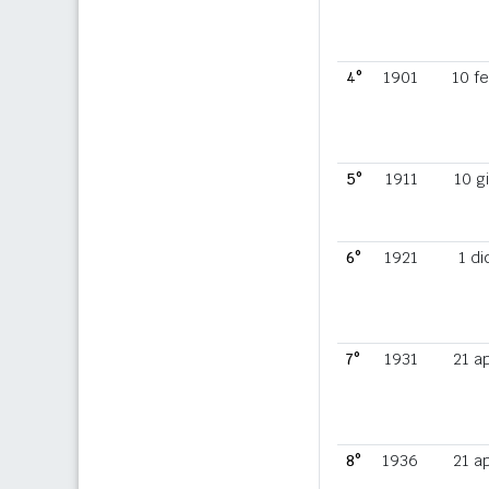
4°
1901
10 f
5°
1911
10 g
6°
1921
1 di
7°
1931
21 a
8°
1936
21 a