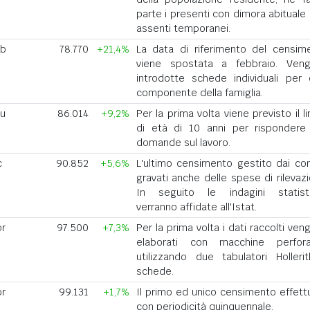
parte i presenti con dimora abituale 
assenti temporanei.
eb
78.770
+21,4%
La data di riferimento del censim
viene spostata a febbraio. Ven
introdotte schede individuali per 
componente della famiglia.
iu
86.014
+9,2%
Per la prima volta viene previsto il l
di età di 10 anni per rispondere 
domande sul lavoro.
c
90.852
+5,6%
L'ultimo censimento gestito dai co
gravati anche delle spese di rilevazi
In seguito le indagini statist
verranno affidate all'Istat.
pr
97.500
+7,3%
Per la prima volta i dati raccolti ve
elaborati con macchine perforat
utilizzando due tabulatori Holleri
schede.
pr
99.131
+1,7%
Il primo ed unico censimento effett
con periodicità quinquennale.