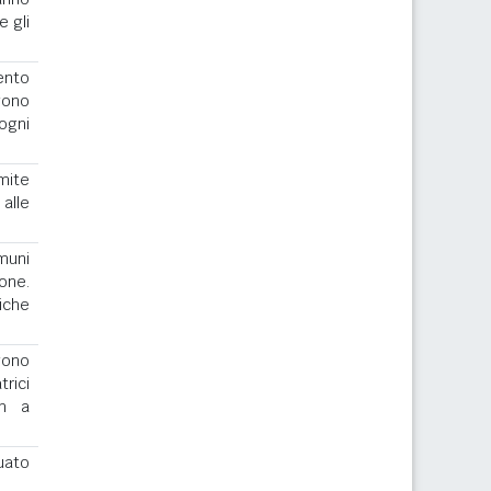
e gli
ento
gono
ogni
imite
alle
muni
one.
iche
ngono
rici
th a
uato