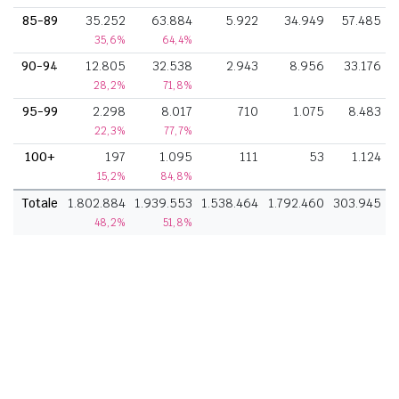
85-89
35.252
63.884
5.922
34.949
57.485
35,6%
64,4%
90-94
12.805
32.538
2.943
8.956
33.176
28,2%
71,8%
95-99
2.298
8.017
710
1.075
8.483
22,3%
77,7%
100+
197
1.095
111
53
1.124
15,2%
84,8%
Totale
1.802.884
1.939.553
1.538.464
1.792.460
303.945
48,2%
51,8%