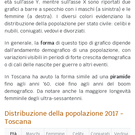
età sull'asse Y, mentre sull'asse X sono riportati due
grafici a barre a specchio con i maschi (a sinistra) e le
femmine (a destra). I diversi colori evidenziano la
distribuzione della popolazione per stato civile: celibi e
nubili, coniugati, vedovi e divorziati.
In generale, la
forma
di questo tipo di grafico dipende
dall'andamento demografico di una popolazione, con
variazioni visibili in periodi di forte crescita demografica
o di cali delle nascite per guerre o altri eventi.
In Toscana ha avuto la forma simile ad una
piramide
fino agli anni '60, cioè fino agli anni del boom
demografico. Da notare anche la maggiore longevità
femminile degli ultra-sessantenni.
Distribuzione della popolazione 2017 -
Toscana
Età
Maschi
Femmine
Celibi
Coniugati
Vedovi
D