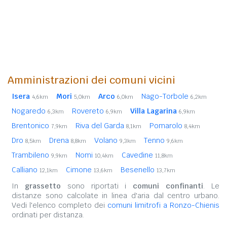
Amministrazioni dei comuni vicini
Isera
Mori
Arco
Nago-Torbole
4,6km
5,0km
6,0km
6,2km
Nogaredo
Rovereto
Villa Lagarina
6,3km
6,9km
6,9km
Brentonico
Riva del Garda
Pomarolo
7,9km
8,1km
8,4km
Dro
Drena
Volano
Tenno
8,5km
8,8km
9,3km
9,6km
Trambileno
Nomi
Cavedine
9,9km
10,4km
11,8km
Calliano
Cimone
Besenello
12,1km
13,6km
13,7km
In
grassetto
sono riportati i
comuni confinanti
. Le
distanze sono calcolate in linea d'aria dal centro urbano.
Vedi l'elenco completo dei
comuni limitrofi a Ronzo-Chienis
ordinati per distanza.