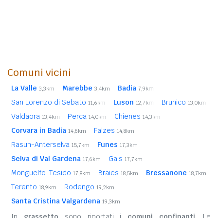
Comuni vicini
La Valle
Marebbe
Badia
3,3km
3,4km
7,9km
San Lorenzo di Sebato
Luson
Brunico
11,6km
12,7km
13,0km
Valdaora
Perca
Chienes
13,4km
14,0km
14,3km
Corvara in Badia
Falzes
14,6km
14,8km
Rasun-Anterselva
Funes
15,7km
17,3km
Selva di Val Gardena
Gais
17,6km
17,7km
Monguelfo-Tesido
Braies
Bressanone
17,8km
18,5km
18,7km
Terento
Rodengo
18,9km
19,2km
Santa Cristina Valgardena
19,3km
In
grassetto
sono riportati i
comuni confinanti
. Le