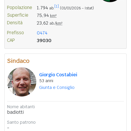
[1]
Popolazione
1.794
ab.
(01/01/2026 - Istat)
Superficie
75,94
km²
Densità
23,62
ab./
km²
Prefisso
0474
CAP
39030
Sindaco
Giorgio Costabiei
53 anni
Giunta e Consiglio
Nome abitanti
badiotti
Santo patrono
-