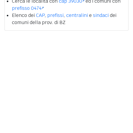
Cerca le località con
cap 39030
ed i comuni con
prefisso 0474
Elenco dei
CAP
,
prefissi
,
centralini
e
sindaci
dei
comuni della prov. di BZ