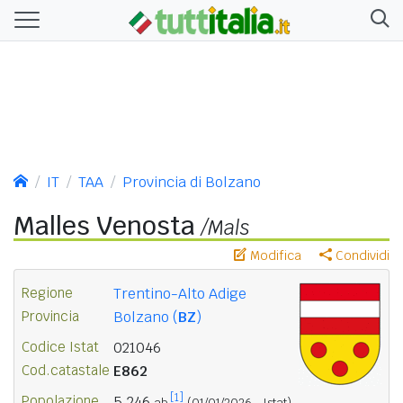
IT
TAA
Provincia di Bolzano
Malles Venosta
/Mals
Modifica
Condividi
Regione
Trentino-Alto Adige
Provincia
Bolzano (
BZ
)
Codice Istat
021046
Cod.catastale
E862
[1]
Popolazione
5.246
ab.
(01/01/2026 - Istat)