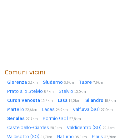
Comuni vicini
Glorenza
Sluderno
Tubre
2,1km
3,9km
7,9km
Prato allo Stelvio
Stelvio
8,4km
10,0km
Curon Venosta
Lasa
Silandro
13,4km
14,2km
18,4km
Martello
Laces
Valfurva (SO)
22,6km
24,9km
27,0km
Senales
Bormio (SO)
27,7km
27,8km
Castelbello-Ciardes
Valdidentro (SO)
28,3km
29,4km
Valdisotto (SO)
Naturno
Plaus
31,7km
35,3km
37,9km