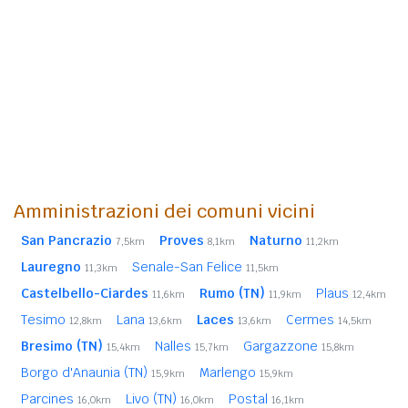
Amministrazioni dei comuni vicini
San Pancrazio
Proves
Naturno
7,5km
8,1km
11,2km
Lauregno
Senale-San Felice
11,3km
11,5km
Castelbello-Ciardes
Rumo (TN)
Plaus
11,6km
11,9km
12,4km
Tesimo
Lana
Laces
Cermes
12,8km
13,6km
13,6km
14,5km
Bresimo (TN)
Nalles
Gargazzone
15,4km
15,7km
15,8km
Borgo d'Anaunia (TN)
Marlengo
15,9km
15,9km
Parcines
Livo (TN)
Postal
16,0km
16,0km
16,1km