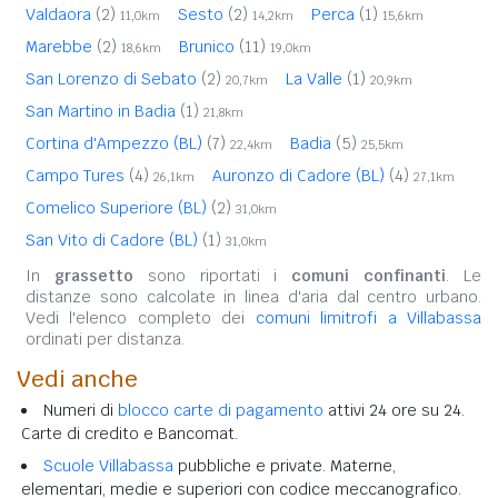
Valdaora
(2)
Sesto
(2)
Perca
(1)
11,0km
14,2km
15,6km
Marebbe
(2)
Brunico
(11)
18,6km
19,0km
San Lorenzo di Sebato
(2)
La Valle
(1)
20,7km
20,9km
San Martino in Badia
(1)
21,8km
Cortina d'Ampezzo (BL)
(7)
Badia
(5)
22,4km
25,5km
Campo Tures
(4)
Auronzo di Cadore (BL)
(4)
26,1km
27,1km
Comelico Superiore (BL)
(2)
31,0km
San Vito di Cadore (BL)
(1)
31,0km
In
grassetto
sono riportati i
comuni confinanti
. Le
distanze sono calcolate in linea d'aria dal centro urbano.
Vedi l'elenco completo dei
comuni limitrofi a Villabassa
ordinati per distanza.
Vedi anche
Numeri di
blocco carte di pagamento
attivi 24 ore su 24.
Carte di credito e Bancomat.
Scuole Villabassa
pubbliche e private. Materne,
elementari, medie e superiori con codice meccanografico.