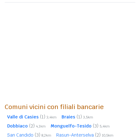
Comuni vicini con filiali bancarie
Valle di Casies
(1)
Braies
(1)
3,4km
3,5km
Dobbiaco
(2)
Monguelfo-Tesido
(3)
4,1km
5,4km
San Candido
(3)
Rasun-Anterselva
(2)
8,2km
10,5km