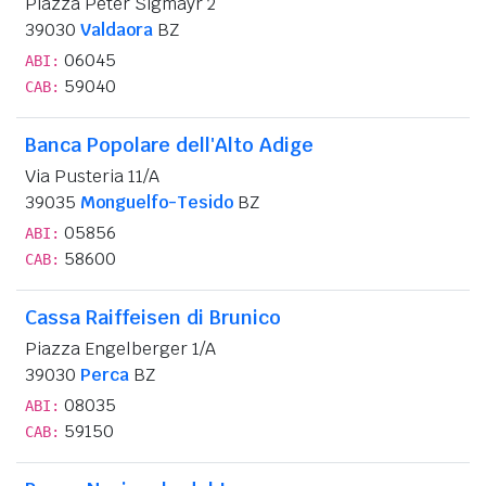
Piazza Peter Sigmayr 2
39030
Valdaora
BZ
06045
ABI:
59040
CAB:
Banca Popolare dell'Alto Adige
Via Pusteria 11/A
39035
Monguelfo-Tesido
BZ
05856
ABI:
58600
CAB:
Cassa Raiffeisen di Brunico
Piazza Engelberger 1/A
39030
Perca
BZ
08035
ABI:
59150
CAB: