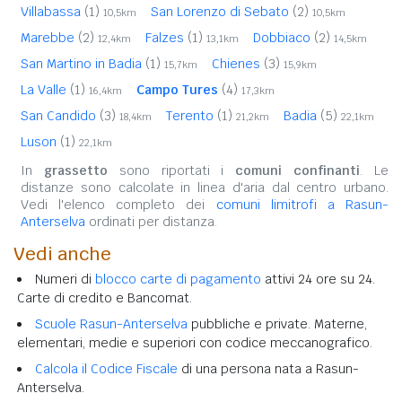
Villabassa
(1)
San Lorenzo di Sebato
(2)
10,5km
10,5km
Marebbe
(2)
Falzes
(1)
Dobbiaco
(2)
12,4km
13,1km
14,5km
San Martino in Badia
(1)
Chienes
(3)
15,7km
15,9km
La Valle
(1)
Campo Tures
(4)
16,4km
17,3km
San Candido
(3)
Terento
(1)
Badia
(5)
18,4km
21,2km
22,1km
Luson
(1)
22,1km
In
grassetto
sono riportati i
comuni confinanti
. Le
distanze sono calcolate in linea d'aria dal centro urbano.
Vedi l'elenco completo dei
comuni limitrofi a Rasun-
Anterselva
ordinati per distanza.
Vedi anche
Numeri di
blocco carte di pagamento
attivi 24 ore su 24.
Carte di credito e Bancomat.
Scuole Rasun-Anterselva
pubbliche e private. Materne,
elementari, medie e superiori con codice meccanografico.
Calcola il Codice Fiscale
di una persona nata a Rasun-
Anterselva.