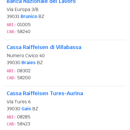
Banca Nazionale del Lavoro
Via Europa 3/B
39031
Brunico
BZ
01005
ABI:
58240
CAB:
Cassa Raiffeisen di Villabassa
Numero Civico 40
39030
Braies
BZ
08302
ABI:
58200
CAB:
Cassa Raiffeisen Tures-Aurina
Via Tures 6
39030
Gais
BZ
08285
ABI:
58423
CAB: