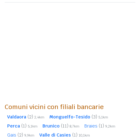
Comuni vicini con filiali bancarie
Valdaora
(2)
Monguelfo-Tesido
(3)
2,4km
5,1km
Perca
(1)
Brunico
(11)
Braies
(1)
5,1km
8,7km
9,2km
Gais
(2)
Valle di Casies
(1)
9,9km
10,1km