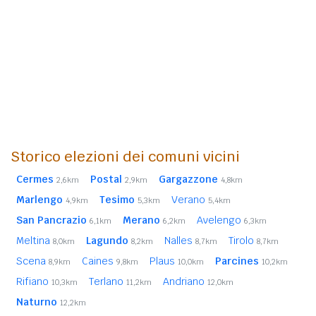
Storico elezioni dei comuni vicini
Cermes
Postal
Gargazzone
2,6km
2,9km
4,8km
Marlengo
Tesimo
Verano
4,9km
5,3km
5,4km
San Pancrazio
Merano
Avelengo
6,1km
6,2km
6,3km
Meltina
Lagundo
Nalles
Tirolo
8,0km
8,2km
8,7km
8,7km
Scena
Caines
Plaus
Parcines
8,9km
9,8km
10,0km
10,2km
Rifiano
Terlano
Andriano
10,3km
11,2km
12,0km
Naturno
12,2km