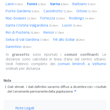
Laion
Funes
Varna
Barbiano
6,9km
6,9km
8,5km
9,1km
Ponte Gardena
Castelrotto
Ortisei
9,2km
11,5km
11,7km
Naz-Sciaves
Fortezza
Rodengo
12,5km
13,6km
14,4km
Santa Cristina Valgardena
Luson
15,4km
15,4km
Rio di Pusteria
Renon
15,5km
17,5km
Selva di Val Gardena
Fiè allo Sciliar
17,8km
18,2km
Sarentino
18,5km
In
grassetto
sono riportati i
comuni confinanti
. Le
distanze sono calcolate in linea d'aria dal centro urbano.
Vedi l'elenco completo dei
comuni limitrofi a Velturno
ordinati per distanza.
Note
Dati stimati. I dati definitivi saranno diffusi a dicembre con i risultati
del Censimento permanente della popolazione.
^
Note Legali