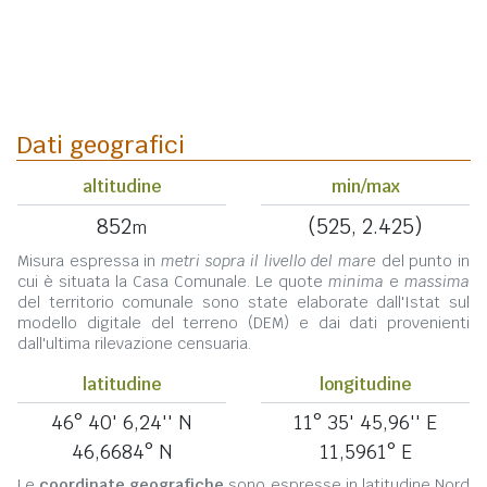
Dati geografici
altitudine
min/max
852
(525, 2.425)
m
Misura espressa in
metri sopra il livello del mare
del punto in
cui è situata la Casa Comunale. Le quote
minima
e
massima
del territorio comunale sono state elaborate dall'Istat sul
modello digitale del terreno (DEM) e dai dati provenienti
dall'ultima rilevazione censuaria.
latitudine
longitudine
46° 40' 6,24'' N
11° 35' 45,96'' E
46,6684° N
11,5961° E
Le
coordinate geografiche
sono espresse in latitudine Nord