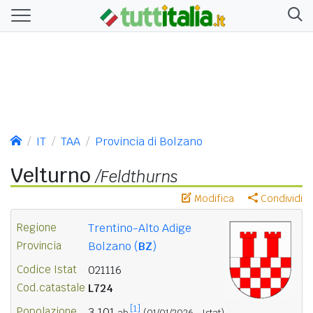
IT
TAA
Provincia di Bolzano
Velturno
/Feldthurns
Modifica
Condividi
Regione
Trentino-Alto Adige
Provincia
Bolzano (
BZ
)
Codice Istat
021116
Cod.catastale
L724
[1]
Popolazione
3.101
ab.
(01/01/2026 - Istat)