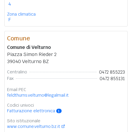
4
Zona climatica
F
Comune
Comune di Velturno
Piazza Simon Rieder 2
39040 Velturno BZ
0472 855223
Centralino
0472 855131
Fax
Email PEC
feldthurns.velturno@legalmail.it
Codici univoci
Fatturazione elettronica
1
Sito istituzionale
www.comune.velturno.bz.it