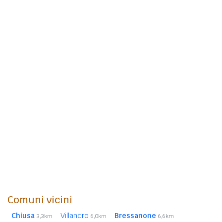
Comuni vicini
Chiusa
Villandro
Bressanone
3,3km
6,0km
6,6km