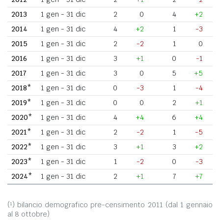
2013
1 gen - 31 dic
2
0
4
+2
2014
1 gen - 31 dic
4
+2
1
-3
2015
1 gen - 31 dic
2
-2
1
0
2016
1 gen - 31 dic
3
+1
0
-1
2017
1 gen - 31 dic
3
0
5
+5
2018*
1 gen - 31 dic
0
-3
1
-4
2019*
1 gen - 31 dic
0
0
2
+1
2020*
1 gen - 31 dic
4
+4
6
+4
2021*
1 gen - 31 dic
2
-2
1
-5
2022*
1 gen - 31 dic
3
+1
3
+2
2023*
1 gen - 31 dic
1
-2
0
-3
2024*
1 gen - 31 dic
2
+1
7
+7
(¹) bilancio demografico pre-censimento 2011 (dal 1 gennaio
al 8 ottobre)