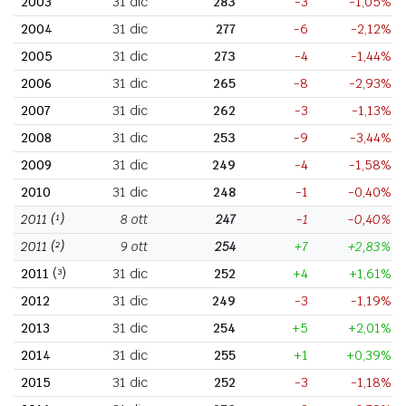
2003
31 dic
283
-3
-1,05%
2004
31 dic
277
-6
-2,12%
2005
31 dic
273
-4
-1,44%
2006
31 dic
265
-8
-2,93%
2007
31 dic
262
-3
-1,13%
2008
31 dic
253
-9
-3,44%
2009
31 dic
249
-4
-1,58%
2010
31 dic
248
-1
-0,40%
2011
(¹)
8 ott
247
-1
-0,40%
2011
(²)
9 ott
254
+7
+2,83%
2011
(³)
31 dic
252
+4
+1,61%
2012
31 dic
249
-3
-1,19%
2013
31 dic
254
+5
+2,01%
2014
31 dic
255
+1
+0,39%
2015
31 dic
252
-3
-1,18%