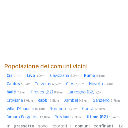
Popolazione dei comuni vicini
Cis
Livo
Cavizzana
Rumo
3,1km
4,0km
5,0km
5,1km
Caldes
Terzolas
Cles
Novella
5,5km
6,5km
7,2km
7,4km
Malé
Proves (BZ)
Lauregno (BZ)
7,9km
8,3km
8,6km
Croviana
Rabbi
Dambel
Sanzeno
8,9km
9,5km
9,6km
9,7km
Ville d'Anaunia
Romeno
Contà
10,1km
11,7km
12,1km
Dimaro Folgarida
Predaia
Ultimo (BZ)
12,1km
12,7km
15,4km
In
grassetto
sono riportati i
comuni confinanti
. Le