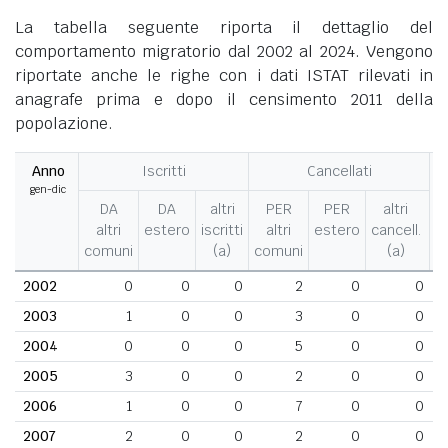
La tabella seguente riporta il dettaglio del
comportamento migratorio dal 2002 al 2024. Vengono
riportate anche le righe con i dati ISTAT rilevati in
anagrafe prima e dopo il censimento 2011 della
popolazione.
Anno
Iscritti
Cancellati
gen-dic
M
DA
DA
altri
PER
PER
altri
altri
estero
iscritti
altri
estero
cancell.
comuni
(a)
comuni
(a)
2002
0
0
0
2
0
0
2003
1
0
0
3
0
0
2004
0
0
0
5
0
0
2005
3
0
0
2
0
0
2006
1
0
0
7
0
0
2007
2
0
0
2
0
0