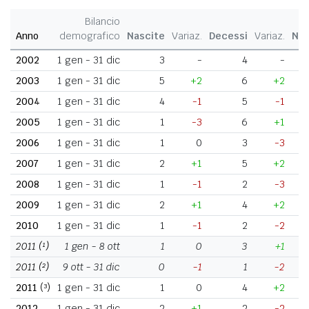
Bilancio
Anno
demografico
Nascite
Variaz.
Decessi
Variaz.
Nat
2002
1 gen - 31 dic
3
-
4
-
2003
1 gen - 31 dic
5
+2
6
+2
2004
1 gen - 31 dic
4
-1
5
-1
2005
1 gen - 31 dic
1
-3
6
+1
2006
1 gen - 31 dic
1
0
3
-3
2007
1 gen - 31 dic
2
+1
5
+2
2008
1 gen - 31 dic
1
-1
2
-3
2009
1 gen - 31 dic
2
+1
4
+2
2010
1 gen - 31 dic
1
-1
2
-2
2011
(¹)
1 gen - 8 ott
1
0
3
+1
2011
(²)
9 ott - 31 dic
0
-1
1
-2
2011
(³)
1 gen - 31 dic
1
0
4
+2
2012
1 gen - 31 dic
2
+1
2
-2