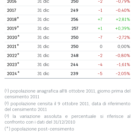
2016
31 dic
250
-2
-0,79%
2017
31 dic
249
-1
-0,40%
2018*
31 dic
256
+7
+2,81%
2019*
31 dic
257
+1
+0,39%
2020*
31 dic
250
-7
-2,72%
2021*
31 dic
250
0
0,00%
2022*
31 dic
248
-2
-0,80%
2023*
31 dic
244
-4
-1,61%
2024*
31 dic
239
-5
-2,05%
(¹) popolazione anagrafica all'8 ottobre 2011, giorno prima del
censimento 2011
(²) popolazione censita il 9 ottobre 2011, data di riferimento
del censimento 2011
(³) la variazione assoluta e percentuale si riferisce al
confronto con i dati del 31/12/2010
(*) popolazione post-censimento