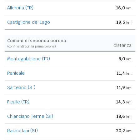
Allerona (TR)
16,0
km
Castiglione del Lago
19,5
km
Comuni di seconda corona
distanza
(confinanti con la prima corona)
Montegabbione (TR)
8,0
km
Panicale
11,4
km
Sarteano (SI)
11,9
km
Ficulle (TR)
14,3
km
Chianciano Terme (SI)
18,6
km
Radicofani (SI)
20,2
km