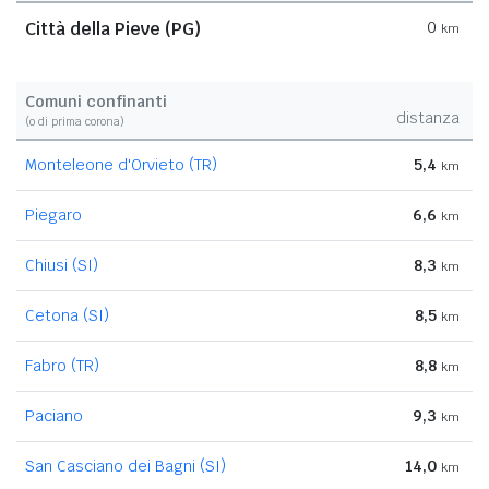
Città della Pieve (PG)
0
km
Comuni confinanti
distanza
(o di prima corona)
Monteleone d'Orvieto (TR)
5,4
km
Piegaro
6,6
km
Chiusi (SI)
8,3
km
Cetona (SI)
8,5
km
Fabro (TR)
8,8
km
Paciano
9,3
km
San Casciano dei Bagni (SI)
14,0
km