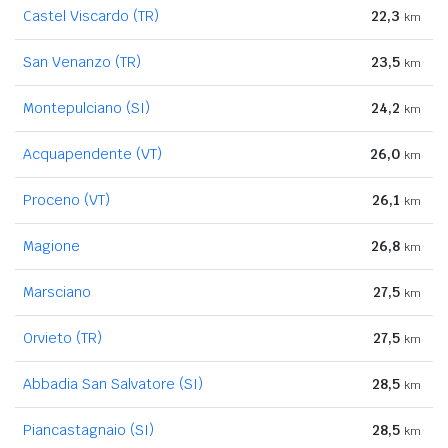
Castel Viscardo (TR)
22,3
km
San Venanzo (TR)
23,5
km
Montepulciano (SI)
24,2
km
Acquapendente (VT)
26,0
km
Proceno (VT)
26,1
km
Magione
26,8
km
Marsciano
27,5
km
Orvieto (TR)
27,5
km
Abbadia San Salvatore (SI)
28,5
km
Piancastagnaio (SI)
28,5
km