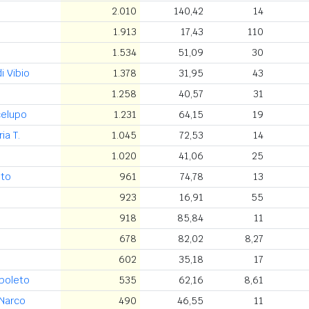
2.010
140,42
14
1.913
17,43
110
1.534
51,09
30
i Vibio
1.378
31,95
43
1.258
40,57
31
celupo
1.231
64,15
19
ia T.
1.045
72,53
14
1.020
41,06
25
eto
961
74,78
13
923
16,91
55
918
85,84
11
678
82,02
8,27
602
35,18
17
poleto
535
62,16
8,61
 Narco
490
46,55
11