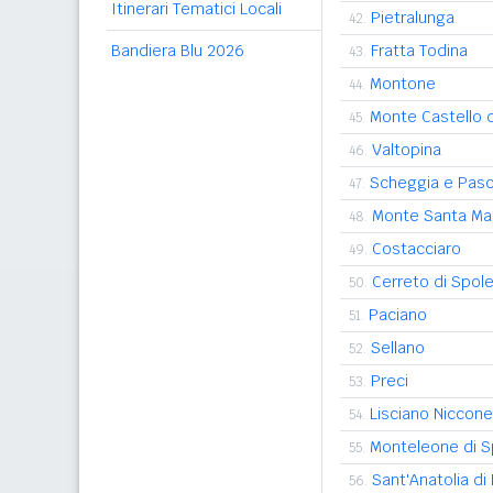
Itinerari Tematici Locali
Pietralunga
42.
Bandiera Blu 2026
Fratta Todina
43.
Montone
44.
Monte Castello d
45.
Valtopina
46.
Scheggia e Pas
47.
Monte Santa Mar
48.
Costacciaro
49.
Cerreto di Spol
50.
Paciano
51.
Sellano
52.
Preci
53.
Lisciano Niccone
54.
Monteleone di S
55.
Sant'Anatolia di
56.