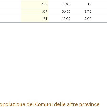
422
35,85
12
317
36,22
8,75
81
40,09
2,02
opolazione dei Comuni delle altre province