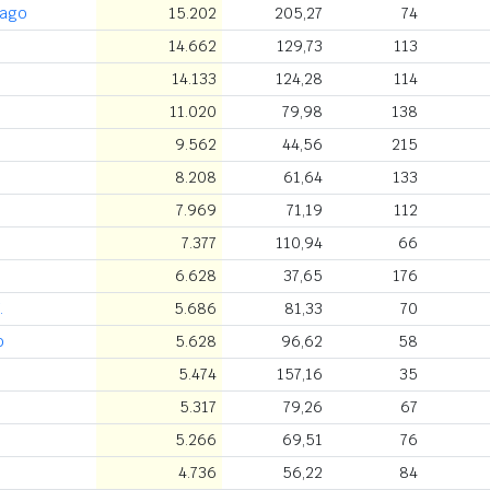
Lago
15.202
205,27
74
14.662
129,73
113
14.133
124,28
114
11.020
79,98
138
9.562
44,56
215
8.208
61,64
133
7.969
71,19
112
7.377
110,94
66
6.628
37,65
176
.
5.686
81,33
70
o
5.628
96,62
58
5.474
157,16
35
5.317
79,26
67
5.266
69,51
76
4.736
56,22
84