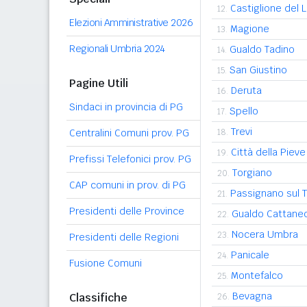
Castiglione del 
12.
Elezioni Amministrative 2026
Magione
13.
Regionali Umbria 2024
Gualdo Tadino
14.
San Giustino
15.
Pagine Utili
Deruta
16.
Sindaci in provincia di PG
Spello
17.
Trevi
Centralini Comuni prov. PG
18.
Città della Pieve
19.
Prefissi Telefonici prov. PG
Torgiano
20.
CAP comuni in prov. di PG
Passignano sul T
21.
Presidenti delle Province
Gualdo Cattane
22.
Nocera Umbra
23.
Presidenti delle Regioni
Panicale
24.
Fusione Comuni
Montefalco
25.
Bevagna
Classifiche
26.