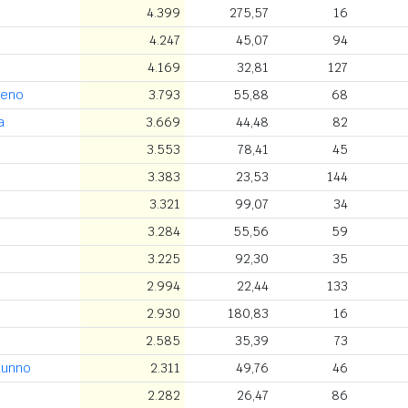
4.399
275,57
16
4.247
45,07
94
4.169
32,81
127
meno
3.793
55,88
68
a
3.669
44,48
82
3.553
78,41
45
3.383
23,53
144
3.321
99,07
34
3.284
55,56
59
3.225
92,30
35
2.994
22,44
133
2.930
180,83
16
2.585
35,39
73
tunno
2.311
49,76
46
2.282
26,47
86