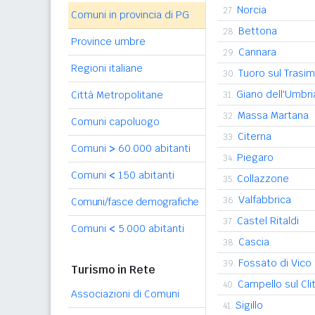
Norcia
27.
Comuni in provincia di PG
Bettona
28.
Province umbre
Cannara
29.
Regioni italiane
Tuoro sul Trasi
30.
Giano dell'Umbri
Città Metropolitane
31.
Massa Martana
32.
Comuni capoluogo
Citerna
33.
Comuni
>
60.000 abitanti
Piegaro
34.
Comuni
<
150 abitanti
Collazzone
35.
Valfabbrica
36.
Comuni/fasce demografiche
Castel Ritaldi
37.
Comuni
<
5.000 abitanti
Cascia
38.
Fossato di Vico
39.
Turismo in Rete
Campello sul Cli
40.
Associazioni di Comuni
Sigillo
41.