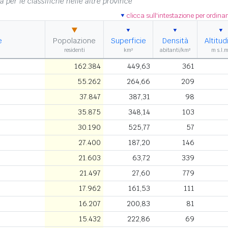
na per le classifiche nelle altre province
clicca sull'intestazione per ordin
e
Popolazione
Superficie
Densità
Altitud
residenti
km²
abitanti/km²
m s.l.m
162.384
449,63
361
55.262
264,66
209
37.847
387,31
98
35.875
348,14
103
30.190
525,77
57
27.400
187,20
146
21.603
63,72
339
21.497
27,60
779
17.962
161,53
111
16.207
200,83
81
15.432
222,86
69