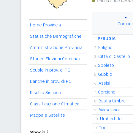
clicca sulla carti
Comun
Home Provincia
Statistiche Demografiche
PERUGIA
1.
Amministrazione Provincia
Foligno
2.
Città di Castello
3.
Storico Elezioni Comunali
Spoleto
4.
Scuole in prov. di PG
Gubbio
5.
Banche in prov. di PG
Assisi
6.
Corciano
Rischio Sismico
7.
Bastia Umbra
8.
Classificazione Climatica
Marsciano
9.
Mappa e Satellite
Umbertide
10.
Todi
11.
Speciali