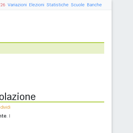
026
Variazioni
Elezioni
Statistiche
Scuole
Banche
olazione
ividi
nte
. I