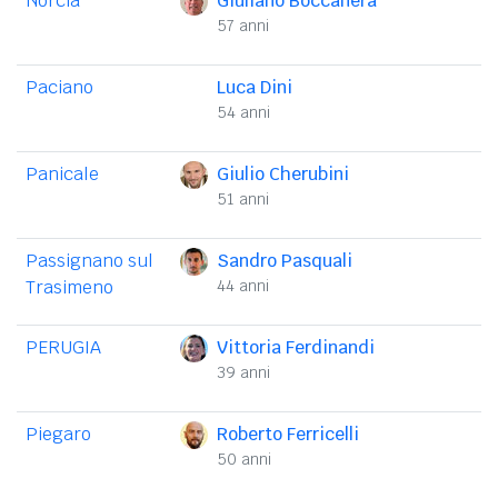
Norcia
Giuliano Boccanera
57 anni
Paciano
Luca Dini
54 anni
Panicale
Giulio Cherubini
51 anni
Passignano sul
Sandro Pasquali
Trasimeno
44 anni
PERUGIA
Vittoria Ferdinandi
39 anni
Piegaro
Roberto Ferricelli
50 anni