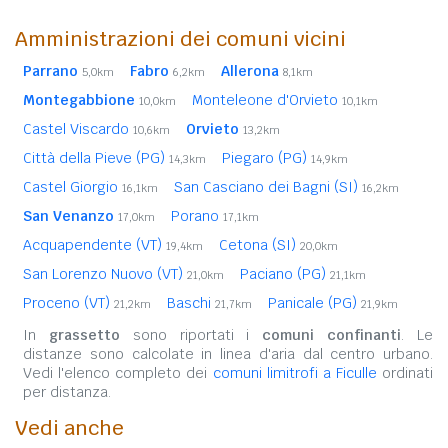
Amministrazioni dei comuni vicini
Parrano
Fabro
Allerona
5,0km
6,2km
8,1km
Montegabbione
Monteleone d'Orvieto
10,0km
10,1km
Castel Viscardo
Orvieto
10,6km
13,2km
Città della Pieve (PG)
Piegaro (PG)
14,3km
14,9km
Castel Giorgio
San Casciano dei Bagni (SI)
16,1km
16,2km
San Venanzo
Porano
17,0km
17,1km
Acquapendente (VT)
Cetona (SI)
19,4km
20,0km
San Lorenzo Nuovo (VT)
Paciano (PG)
21,0km
21,1km
Proceno (VT)
Baschi
Panicale (PG)
21,2km
21,7km
21,9km
In
grassetto
sono riportati i
comuni confinanti
. Le
distanze sono calcolate in linea d'aria dal centro urbano.
Vedi l'elenco completo dei
comuni limitrofi a Ficulle
ordinati
per distanza.
Vedi anche