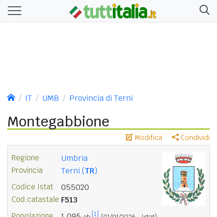
IT
UMB
Provincia di Terni
Montegabbione
Modifica
Condividi
Regione
Umbria
Provincia
Terni (
TR
)
Codice Istat
055020
Cod.catastale
F513
[1]
Popolazione
1.095
ab.
(01/01/2026 - Istat)