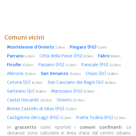
Comuni vicini
Monteleone d'Orvieto
Piegaro (PG)
2,9km
5,1km
Parrano
Città della Pieve (PG)
Fabro
6,3km
8,0km
8,0km
Ficulle
Paciano (PG)
Panicale (PG)
10,0km
11,5km
12,0km
Allerona
San Venanzo
Chiusi (SI)
15,6km
15,6km
15,8km
Cetona (SI)
San Casciano dei Bagni (SI)
16,3km
18,5km
Sarteano (SI)
Marsciano (PG)
19,8km
19,9km
Castel Viscardo
Orvieto
20,2km
22,5km
Monte Castello di Vibio (PG)
23,0km
Castiglione del Lago (PG)
Fratta Todina (PG)
23,2km
23,3km
In
grassetto
sono riportati i
comuni confinanti
. Le
distanze sono calcolate in linea d'aria dal centro urbano.