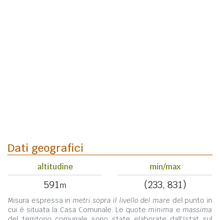
Dati geografici
altitudine
min/max
591
(233, 831)
m
Misura espressa in
metri sopra il livello del mare
del punto in
cui è situata la Casa Comunale. Le quote
minima
e
massima
del territorio comunale sono state elaborate dall'Istat sul