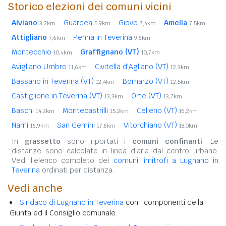
Storico elezioni dei comuni vicini
Alviano
Guardea
Giove
Amelia
3,2km
5,9km
7,4km
7,5km
Attigliano
Penna in Teverina
7,6km
9,6km
Montecchio
Graffignano (VT)
10,4km
10,7km
Avigliano Umbro
Civitella d'Agliano (VT)
11,6km
12,3km
Bassano in Teverina (VT)
Bomarzo (VT)
12,4km
12,5km
Castiglione in Teverina (VT)
Orte (VT)
13,3km
13,7km
Baschi
Montecastrilli
Celleno (VT)
14,3km
15,3km
16,2km
Narni
San Gemini
Vitorchiano (VT)
16,9km
17,6km
18,0km
In
grassetto
sono riportati i
comuni confinanti
. Le
distanze sono calcolate in linea d'aria dal centro urbano.
Vedi l'elenco completo dei
comuni limitrofi a Lugnano in
Teverina
ordinati per distanza.
Vedi anche
Sindaco di Lugnano in Teverina
con i componenti della
Giunta ed il Consiglio comunale.