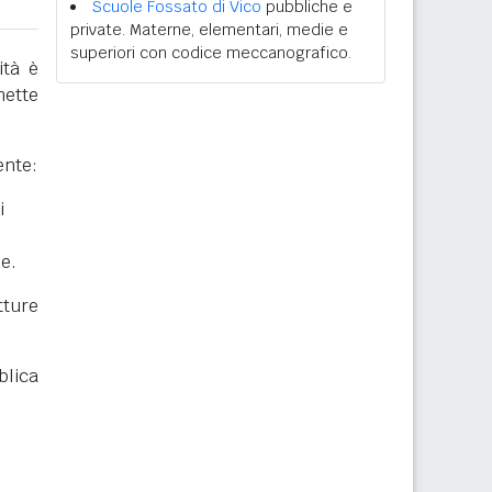
Scuole Fossato di Vico
pubbliche e
private. Materne, elementari, medie e
superiori con codice meccanografico.
ità è
mette
ente:
i
he.
ture
blica