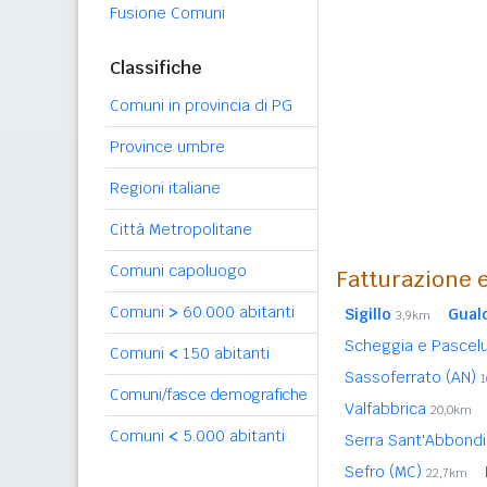
Fusione Comuni
Classifiche
Comuni in provincia di PG
Province umbre
Regioni italiane
Città Metropolitane
Comuni capoluogo
Fatturazione e
Comuni
>
60.000 abitanti
Sigillo
Gual
3,9km
Scheggia e Pasce
Comuni
<
150 abitanti
Sassoferrato (AN)
Comuni/fasce demografiche
Valfabbrica
20,0km
Comuni
<
5.000 abitanti
Serra Sant'Abbond
Sefro (MC)
22,7km