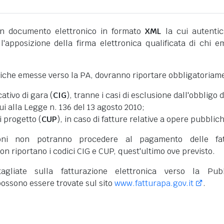
 documento elettronico in formato
XML
la cui autentic
l'apposizione della firma elettronica qualificata di chi e
niche emesse verso la PA, dovranno riportare obbligatoriam
cativo di gara (
CIG
), tranne i casi di esclusione dall'obbligo d
cui alla Legge n. 136 del 13 agosto 2010;
i progetto (
CUP
), in caso di fatture relative a opere pubblic
oni non potranno procedere al pagamento delle fat
on riportano i codici CIG e CUP, quest'ultimo ove previsto.
tagliate sulla fatturazione elettronica verso la Pub
ossono essere trovate sul sito
www.fatturapa.gov.it
.