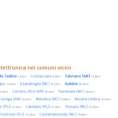
lettronica nei comuni vicini
do Tadino
Costacciaro
Fabriano (AN)
7,6km
8,0km
12,8km
lupo
Esanatoglia (MC)
Gubbio
14,0km
16,2km
16,5km
Cerreto d'Esi (AN)
Fiuminata (MC)
16,9km
18,4km
18,6km
Genga (AN)
Matelica (MC)
Nocera Umbra
20,3km
20,8km
20,9km
io (PU)
Cantiano (PU)
Pioraco (MC)
21,5km
22,5km
22,5km
Frontone (PU)
Castelraimondo (MC)
24,3km
25,8km