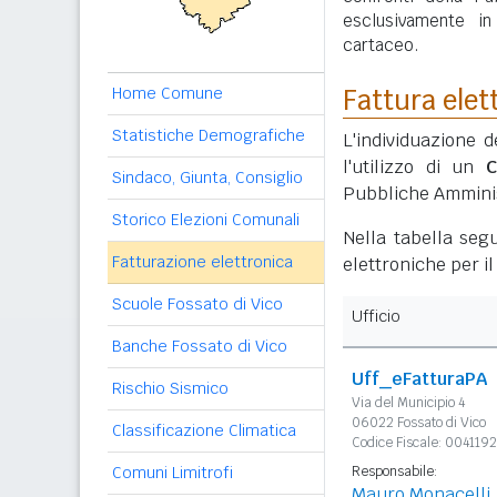
esclusivamente i
cartaceo.
Home Comune
Fattura elet
Statistiche Demografiche
L'individuazione d
l'utilizzo di un
C
Sindaco, Giunta, Consiglio
Pubbliche Amminis
Storico Elezioni Comunali
Nella tabella segu
Fatturazione elettronica
elettroniche per i
Scuole Fossato di Vico
Ufficio
Banche Fossato di Vico
Uff_eFatturaPA
Rischio Sismico
Via del Municipio 4
06022 Fossato di Vico
Classificazione Climatica
Codice Fiscale: 004119
Comuni Limitrofi
Responsabile:
Mauro Monacelli