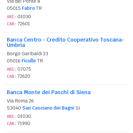
Via del Ponte 8
05015
Fabro
TR
01030
ABI:
72601
CAB:
Banca Centro - Credito Cooperativo Toscana-
Umbria
Borgo Garibaldi 23
05016
Ficulle
TR
07075
ABI:
72620
CAB:
Banca Monte dei Paschi di Siena
Via Roma 26
53040
San Casciano dei Bagni
SI
01030
ABI:
71990
CAB: