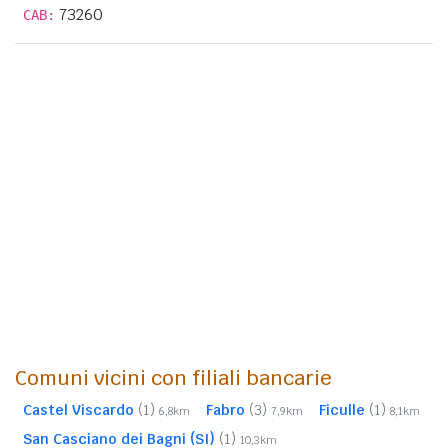
73260
CAB:
Comuni vicini con filiali bancarie
Castel Viscardo
(1)
Fabro
(3)
Ficulle
(1)
6,8km
7,9km
8,1km
San Casciano dei Bagni (SI)
(1)
10,3km