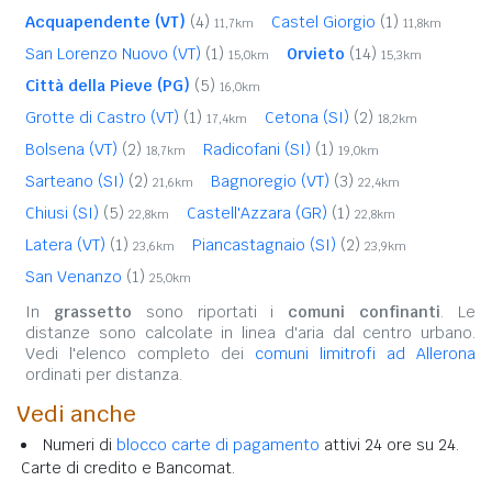
Acquapendente (VT)
(4)
Castel Giorgio
(1)
11,7km
11,8km
San Lorenzo Nuovo (VT)
(1)
Orvieto
(14)
15,0km
15,3km
Città della Pieve (PG)
(5)
16,0km
Grotte di Castro (VT)
(1)
Cetona (SI)
(2)
17,4km
18,2km
Bolsena (VT)
(2)
Radicofani (SI)
(1)
18,7km
19,0km
Sarteano (SI)
(2)
Bagnoregio (VT)
(3)
21,6km
22,4km
Chiusi (SI)
(5)
Castell'Azzara (GR)
(1)
22,8km
22,8km
Latera (VT)
(1)
Piancastagnaio (SI)
(2)
23,6km
23,9km
San Venanzo
(1)
25,0km
In
grassetto
sono riportati i
comuni confinanti
. Le
distanze sono calcolate in linea d'aria dal centro urbano.
Vedi l'elenco completo dei
comuni limitrofi ad Allerona
ordinati per distanza.
Vedi anche
Numeri di
blocco carte di pagamento
attivi 24 ore su 24.
Carte di credito e Bancomat.