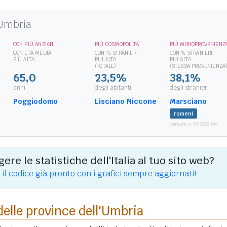
'Umbria
CON PIÙ ANZIANI
PIÙ COSMOPOLITA
PIÙ MONOPROVENIENZ
CON ETÀ MEDIA
CON % STRANIERI
CON % STRANIERI
PIÙ ALTA
PIÙ ALTA
PIÙ ALTA
(TOTALE)
(STESSA PROVENIENZA
65,0
23,5%
38,1%
anni
degli abitanti
degli stranieri
Poggiodomo
Lisciano Niccone
Marsciano
romeni
comuni > 10.000 ab.
ere le statistiche dell'Italia al tuo sito web?
 il codice già pronto con i grafici sempre aggiornati!
delle province dell'Umbria