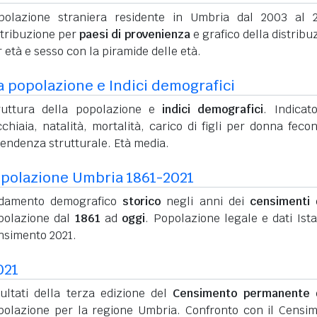
polazione straniera residente in Umbria dal 2003 al 
stribuzione per
paesi di provenienza
e grafico della distribu
 età e sesso con la piramide delle età.
a popolazione e Indici demografici
ruttura della popolazione e
indici demografici
. Indicato
chiaia, natalità, mortalità, carico di figli per donna feco
pendenza strutturale. Età media.
polazione Umbria 1861-2021
damento demografico
storico
negli anni dei
censimenti
d
polazione dal
1861
ad
oggi
. Popolazione legale e dati Ista
nsimento 2021.
021
sultati della terza edizione del
Censimento permanente
d
polazione per la regione Umbria. Confronto con il Censi