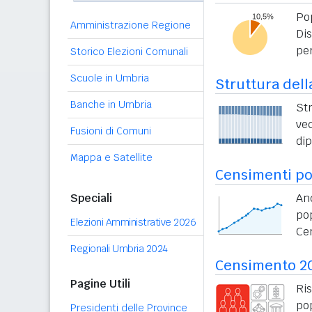
Po
Amministrazione Regione
Di
per
Storico Elezioni Comunali
Scuole in Umbria
Struttura dell
Banche in Umbria
St
vec
Fusioni di Comuni
di
Mappa e Satellite
Censimenti po
Speciali
An
po
Elezioni Amministrative 2026
Ce
Regionali Umbria 2024
Censimento 2
Pagine Utili
Ri
po
Presidenti delle Province