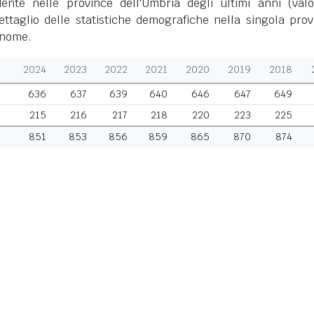
ente nelle province dell'Umbria degli ultimi anni (valo
dettaglio delle statistiche demografiche nella singola prov
o nome.
2024
2023
2022
2021
2020
2019
2018
636
637
639
640
646
647
649
215
216
217
218
220
223
225
851
853
856
859
865
870
874