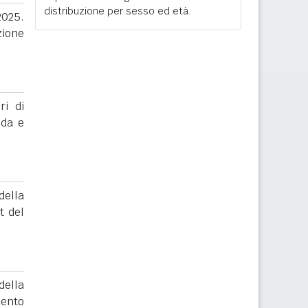
distribuzione per sesso ed età.
2025.
zione
ri di
nda e
ella
t del
ella
mento