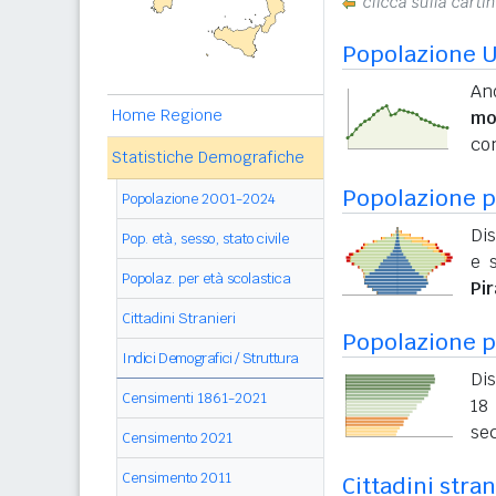
clicca sulla cartin
Popolazione 
And
Home Regione
mo
con
Statistiche Demografiche
Popolazione pe
Popolazione 2001-2024
Dis
Pop. età, sesso, stato civile
e s
Popolaz. per età scolastica
Pi
Cittadini Stranieri
Popolazione p
Indici Demografici / Struttura
Dis
Censimenti 1861-2021
18 
sec
Censimento 2021
Censimento 2011
Cittadini stra