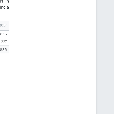
ri in
incia
2017
658
227
885