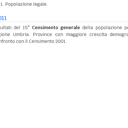
1. Popolazione legale.
011
sultati del 15°
Censimento generale
della popolazione p
gione Umbria. Province con maggiore crescita demogra
nfronto con il Censimento 2001.