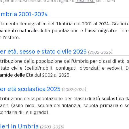
a per le statistiche delle altre regioni e
freccia su
per l'Italia
Umbria 2001-2024
amento demografico dell'Umbria dal 2001 al 2024. Grafici c
vimento naturale
della popolazione e
flussi migratori
inte
 l'estero.
r età, sesso e stato civile 2025
(2002-2025)
tribuzione della popolazione dell'Umbria per classi di età, 
tato civile (celibi/nubili, coniugati, divorziati e vedovi). D
ramide delle Età
dal 2002 al 2025.
er età scolastica 2025
(2002-2025)
tribuzione della popolazione per classi di
età scolastica
da
anni (asilo nido, scuola dell'infanzia, scuola primaria e s
ondaria di I e II grado).
nieri in Umbria
(2003-2025)