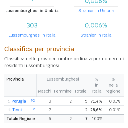
7
0,008%
Lussemburghesi in Umbria
Stranieri in Umbria
303
0,006%
Lussemburghesi in Italia
Stranieri in Italia
Classifica per provincia
Classifica delle province umbre ordinata per numero di
residenti lussemburghesi
Provincia
Lussemburghesi
%
%
V
in
nella
%
Maschi
Femmine
Totale
Italia
regione
pr
Perugia
PG
3
2
5
71,4%
0,01%
-
1.
Terni
TR
2
2
28,6%
0,01%
-
2.
Totale Regione
5
2
7
100%
-