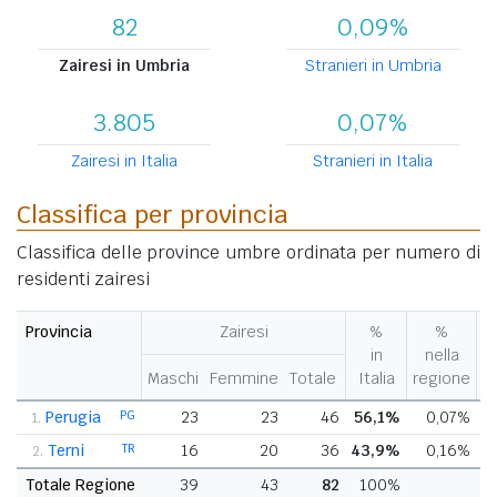
82
0,09%
Zairesi in Umbria
Stranieri in Umbria
3.805
0,07%
Zairesi in Italia
Stranieri in Italia
Classifica per provincia
Classifica delle province umbre ordinata per numero di
residenti zairesi
Provincia
Zairesi
%
%
V
in
nella
%
Maschi
Femmine
Totale
Italia
regione
p
Perugia
PG
23
23
46
56,1%
0,07%
1.
Terni
TR
16
20
36
43,9%
0,16%
2.
Totale Regione
39
43
82
100%