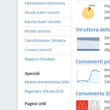
Fatturazione elettronica
Po
Di
Scuole Saint-Vincent
per
Banche Saint-Vincent
Struttura dell
Rischio Sismico
St
Classificazione Climatica
vec
di
Comuni Limitrofi
Mappa e Stradario
Censimenti po
An
Speciali
po
Ce
Elezioni Amministrative 2026
Regionali V. d'Aosta 2025
Censimento 2
Ri
Pagine Utili
po