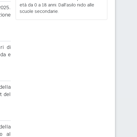
età da 0 a 18 anni. Dall'asilo nido alle
2025.
scuole secondarie.
zione
ri di
nda e
ella
t del
ella
to al