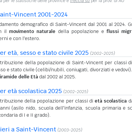
na per le statistiche delle province e
freccia su
per la prov. di AO
aint-Vincent 2001-2024
damento demografico di Saint-Vincent dal 2001 al 2024. Gr
n il
movimento naturale
della popolazione e
flussi migr
erni e con l'estero.
r età, sesso e stato civile 2025
(2002-2025)
tribuzione della popolazione di Saint-Vincent per classi di
so e stato civile (celibi/nubili, coniugati, divorziati e vedovi)
iramide delle Età
dal 2002 al 2025.
er età scolastica 2025
(2002-2025)
tribuzione della popolazione per classi di
età scolastica
da
anni (asilo nido, scuola dell'infanzia, scuola primaria e s
ondaria di I e II grado).
nieri a Saint-Vincent
(2003-2025)