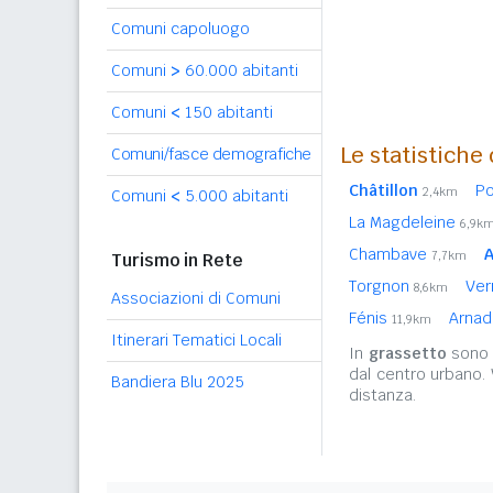
Comuni capoluogo
Comuni
>
60.000 abitanti
Comuni
<
150 abitanti
Le statistiche
Comuni/fasce demografiche
Châtillon
P
2,4km
Comuni
<
5.000 abitanti
La Magdeleine
6,9k
Chambave
A
7,7km
Turismo in Rete
Torgnon
Ver
8,6km
Associazioni di Comuni
Fénis
Arna
11,9km
Itinerari Tematici Locali
In
grassetto
sono r
dal centro urbano.
Bandiera Blu 2025
distanza.