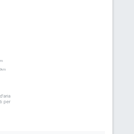
km
,0km
d'aria
ti per