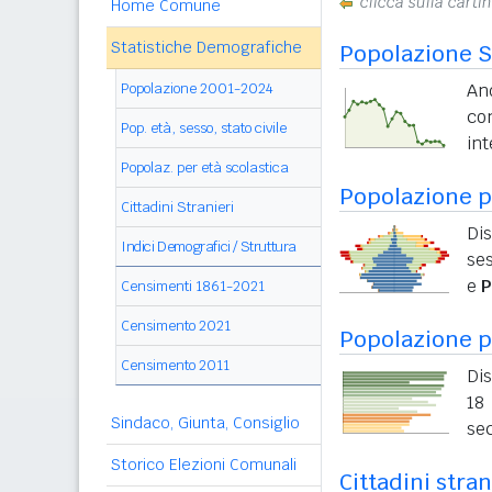
clicca sulla carti
Home Comune
Statistiche Demografiche
Popolazione S
Popolazione 2001-2024
An
co
Pop. età, sesso, stato civile
int
Popolaz. per età scolastica
Popolazione pe
Cittadini Stranieri
Dis
Indici Demografici / Struttura
ses
e
P
Censimenti 1861-2021
Censimento 2021
Popolazione p
Censimento 2011
Dis
18 
Sindaco, Giunta, Consiglio
sec
Storico Elezioni Comunali
Cittadini stra