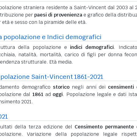
polazione straniera residente a Saint-Vincent dal 2003 al 
stribuzione per
paesi di provenienza
e grafico della distribu
 età e sesso con la piramide delle età.
a popolazione e Indici demografici
ruttura della popolazione e
indici demografici
. Indicato
chiaia, natalità, mortalità, carico di figli per donna feco
pendenza strutturale. Età media.
polazione Saint-Vincent 1861-2021
damento demografico
storico
negli anni dei
censimenti
d
polazione dal
1861
ad
oggi
. Popolazione legale e dati Ista
nsimento 2021.
021
sultati della terza edizione del
Censimento permanente
d
polazione. Variazione della popolazione legale rispet