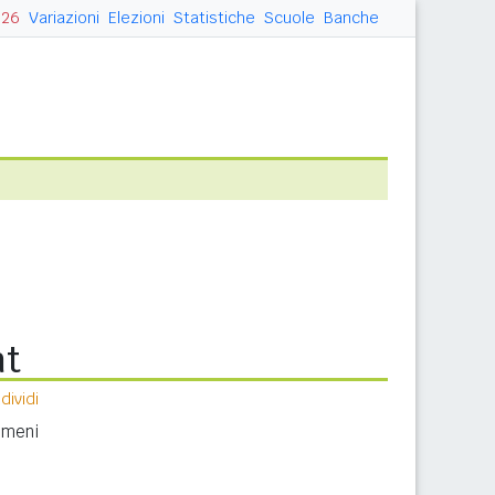
026
Variazioni
Elezioni
Statistiche
Scuole
Banche
nt
ividi
nomeni