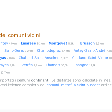
 dei comuni vicini
ontey
Emarèse
Montjovet
Brusson
4,9km
5,1km
5,2km
6,3km
Saint-Denis
Champdepraz
Antey-Saint-André
m
7,2km
7,4km
7,7
yas
Challand-Saint-Anselme
Challand-Saint-Victor
7,8km
7,8km
8
rayes
Verrès
Chamois
Issogne
8,9km
9,9km
10,0km
11,1km
d
12,7km
iportati i
comuni confinanti
. Le distanze sono calcolate in linea 
 Vedi l'elenco completo dei
comuni limitrofi a Saint-Vincent
ordina