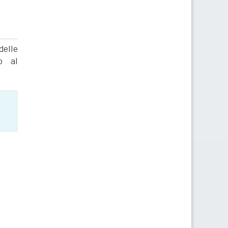
delle
to al