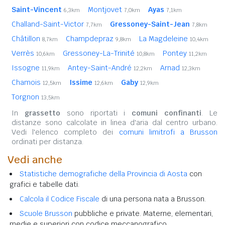
Saint-Vincent
Montjovet
Ayas
6,3km
7,0km
7,1km
Challand-Saint-Victor
Gressoney-Saint-Jean
7,7km
7,8km
Châtillon
Champdepraz
La Magdeleine
8,7km
9,8km
10,4km
Verrès
Gressoney-La-Trinité
Pontey
10,6km
10,8km
11,2km
Issogne
Antey-Saint-André
Arnad
11,9km
12,2km
12,3km
Chamois
Issime
Gaby
12,5km
12,6km
12,9km
Torgnon
13,5km
In
grassetto
sono riportati i
comuni confinanti
. Le
distanze sono calcolate in linea d'aria dal centro urbano.
Vedi l'elenco completo dei
comuni limitrofi a Brusson
ordinati per distanza.
Vedi anche
Statistiche demografiche della Provincia di Aosta
con
grafici e tabelle dati.
Calcola il Codice Fiscale
di una persona nata a Brusson.
Scuole Brusson
pubbliche e private. Materne, elementari,
medie e superiori con codice meccanografico.