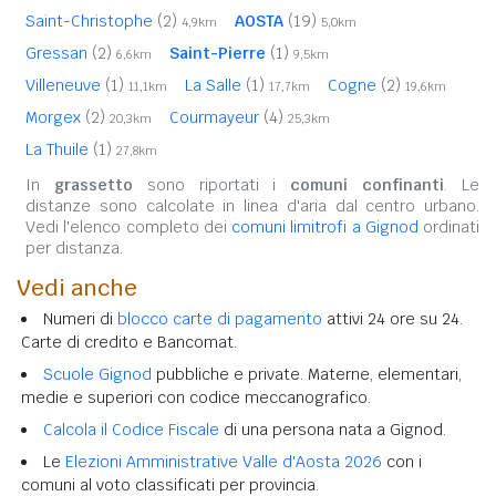
Saint-Christophe
(2)
AOSTA
(19)
4,9km
5,0km
Gressan
(2)
Saint-Pierre
(1)
6,6km
9,5km
Villeneuve
(1)
La Salle
(1)
Cogne
(2)
11,1km
17,7km
19,6km
Morgex
(2)
Courmayeur
(4)
20,3km
25,3km
La Thuile
(1)
27,8km
In
grassetto
sono riportati i
comuni confinanti
. Le
distanze sono calcolate in linea d'aria dal centro urbano.
Vedi l'elenco completo dei
comuni limitrofi a Gignod
ordinati
per distanza.
Vedi anche
Numeri di
blocco carte di pagamento
attivi 24 ore su 24.
Carte di credito e Bancomat.
Scuole Gignod
pubbliche e private. Materne, elementari,
medie e superiori con codice meccanografico.
Calcola il Codice Fiscale
di una persona nata a Gignod.
Le
Elezioni Amministrative Valle d'Aosta 2026
con i
comuni al voto classificati per provincia.