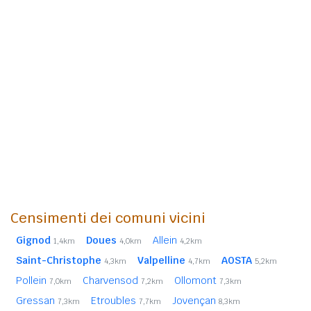
Censimenti dei comuni vicini
Gignod
Doues
Allein
1,4km
4,0km
4,2km
Saint-Christophe
Valpelline
AOSTA
4,3km
4,7km
5,2km
Pollein
Charvensod
Ollomont
7,0km
7,2km
7,3km
Gressan
Etroubles
Jovençan
7,3km
7,7km
8,3km