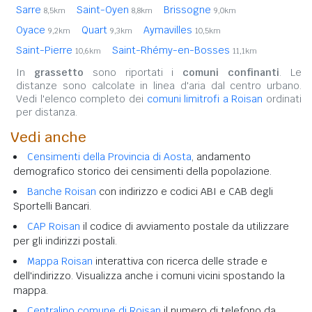
Sarre
Saint-Oyen
Brissogne
8,5km
8,8km
9,0km
Oyace
Quart
Aymavilles
9,2km
9,3km
10,5km
Saint-Pierre
Saint-Rhémy-en-Bosses
10,6km
11,1km
In
grassetto
sono riportati i
comuni confinanti
. Le
distanze sono calcolate in linea d'aria dal centro urbano.
Vedi l'elenco completo dei
comuni limitrofi a Roisan
ordinati
per distanza.
Vedi anche
Censimenti della Provincia di Aosta
, andamento
demografico storico dei censimenti della popolazione.
Banche Roisan
con indirizzo e codici ABI e CAB degli
Sportelli Bancari.
CAP Roisan
il codice di avviamento postale da utilizzare
per gli indirizzi postali.
Mappa Roisan
interattiva con ricerca delle strade e
dell'indirizzo. Visualizza anche i comuni vicini spostando la
mappa.
Centralino comune di Roisan
il numero di telefono da